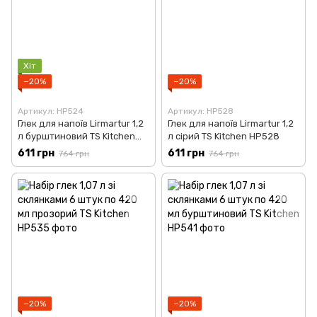
Хіт
−20%
−20%
Артикул: HP524
Артикул: HP528
Глек для напоїв Lirmartur 1,2
Глек для напоїв Lirmartur 1,2
л бурштиновий TS Kitchen
л сірий TS Kitchen HP528
HP524
611 грн
611 грн
764 грн
764 грн
−20%
−20%