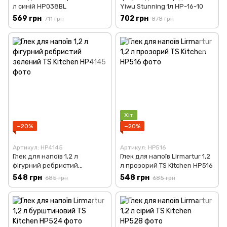
л синій HP038BL
Yiwu Stunning 1л HP-16-10
569 грн
702 грн
711 грн
878 грн
Хіт
−20%
−20%
Артикул: HP4145
Артикул: HP516
Глек для напоїв 1,2 л
Глек для напоїв Lirmartur 1,2
фігурний ребристий
л прозорий TS Kitchen HP516
зелений TS Kitchen HP4145
548 грн
548 грн
685 грн
685 грн