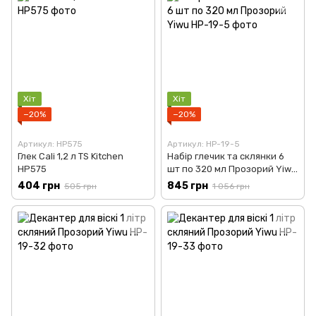
Хіт
Хіт
−20%
−20%
Артикул: HP575
Артикул: HP-19-5
Глек Cali 1,2 л TS Kitchen
Набір глечик та склянки 6
HP575
шт по 320 мл Прозорий Yiwu
HP-19-5
404 грн
845 грн
505 грн
1 056 грн