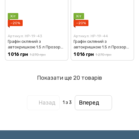
Хіт
Хіт
−20%
−20%
Артикул: HP-19-43
Артикул: HP-19-44
Графін скляний з
Графін скляний з
автокришкою 1.5 л Прозорий
автокришкою 1.5 л Прозорий
Yiwu HP-19-43
Yiwu HP-19-44
1 016 грн
1 016 грн
1 270 грн
1 270 грн
Показати ще 20 товарів
Назад
Вперед
1
з 3