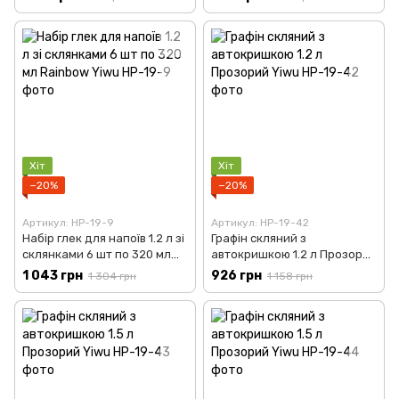
Хіт
Хіт
−20%
−20%
Артикул: HP-19-9
Артикул: HP-19-42
Набір глек для напоїв 1.2 л зі
Графін скляний з
склянками 6 шт по 320 мл
автокришкою 1.2 л Прозорий
Rainbow Yiwu HP-19-9
Yiwu HP-19-42
1 043 грн
926 грн
1 304 грн
1 158 грн