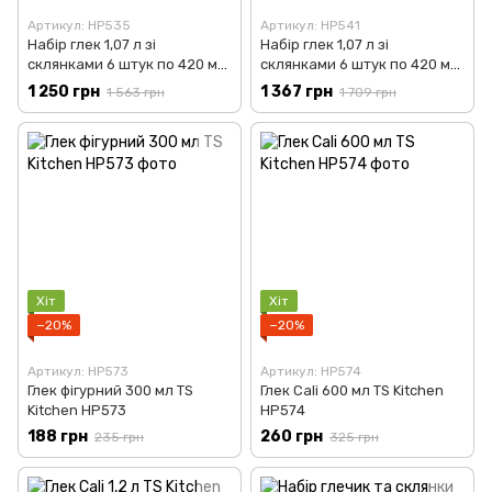
Артикул: HP535
Артикул: HP541
Набір глек 1,07 л зі
Набір глек 1,07 л зі
склянками 6 штук по 420 мл
склянками 6 штук по 420 мл
прозорий TS Kitchen HP535
бурштиновий TS Kitchen
1 250 грн
1 367 грн
1 563 грн
1 709 грн
HP541
Хіт
Хіт
−20%
−20%
Артикул: HP573
Артикул: HP574
Глек фігурний 300 мл TS
Глек Cali 600 мл TS Kitchen
Kitchen HP573
HP574
188 грн
260 грн
235 грн
325 грн