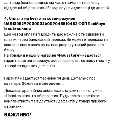
за товар безпосередньо під час отримання посилки у
відділенні «Укрпошта» або кур'єру при доставці до дверей.
4. Оплата на безготівковий рахунок
UA813052990000026009045510452 ФОП Палійчук
Іван Іванович
Цей метод оплати підходить дає можливість здійснити
платіж через банківський переказ. Ви можете переказати
кошти зі свого рахунку на наш розрахунковий рахунок у
банку.
На товари в нашому магазині
«Housstore»
надається
гарантія, що підтверджує зобов'язання щодо відсутності у
товарі заводських дефектів.
Гарантія надається терміном 14 днів. Детально про
категорії:
Обмін та повернення
.
Доказом гарантійних зобов'язань
служить чек
служби
«
Нової пошти
» та «Укрпошти». Будь ласка, перевірте
комплектність та відсутність дефектів у товарі при його
отриманні.
ВАЖЛИВО!