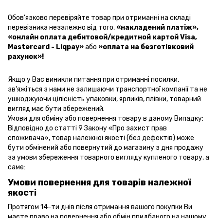
Обов'язково перевіряйте товар при отриманні на складі
перевізника незалежно від того,
«накладений платіж»
,
«онлайн оплата дебитовой/кредитной картой Visa,
Mastercard - Liqpay»
або
»оплата на безготівковий
рахунок»!
Якщо у Вас виникли питання при отриманні посилки,
зв'яжіться з нами не залишаючи транспортної компанії та не
ушкоджуючи цілісність упаковки, ярликів, плівки, товарний
вигляд має бути збережений.
Умови для обміну або повернення товару в даному Випадку:
Відповідно до статті 9 Закону «Про захист прав
споживача», товар належної якості (без дефектів) може
бути обмінений або повернутий до магазину з дня продажу
за умови збереження товарного вигляду купленого товару, а
саме:
Умови повернення для товарів належної
якості
Протягом 14-ти днів після отримання вашого покупки Ви
маєте право на повернення або обмін придбаного на нашому