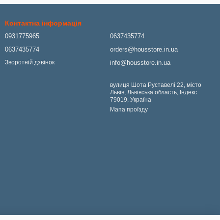
Контактна інформація
0931775965
0637435774
0637435774
orders@housstore.in.ua
info@housstore.in.ua
Зворотній дзвінок
вулиця Шота Руставелі 22, місто
Львів, Львівська область, Індекс
79019, Україна
Мапа проїзду