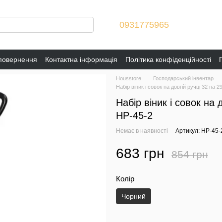
0931775965
 повернення
Контактна інформація
Політика конфіденційності
Housstore
Господарський інвентар
Набір віник і совок на довгій ручці 32 на
Набір віник і совок на 
HP-45-2
Немає в наявності
Артикул: HP-45-
683 грн
854 грн
Колір
Чорний