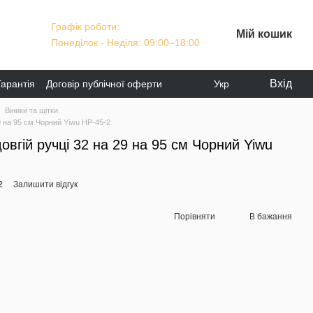
Графік роботи:
Мій кошик
Понеділок - Неділя: 09:00–18:00
Вхід
Гарантія
Договір публічної оферти
Укр
Віники та щітки
 29 на 95 см Чорний Yiwu HP-45-2
довгій ручці 32 на 29 на 95 см Чорний Yiwu
2
Залишити відгук
Порівняти
В бажання