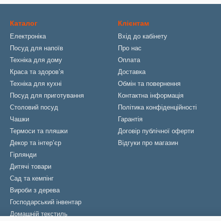
Каталог
Клієнтам
Електроніка
Вхід до кабінету
Посуд для напоїв
Про нас
Техніка для дому
Оплата
Краса та здоровʼя
Доставка
Техніка для кухні
Обмін та повернення
Посуд для приготування
Контактна інформація
Столовий посуд
Політика конфіденційності
Чашки
Гарантія
Термоси та пляшки
Договір публічної оферти
Декор та інтерʼєр
Відгуки про магазин
Гірлянди
Дитячі товари
Сад та кемпінг
Вироби з дерева
Господарський інвентар
Домашній текстиль