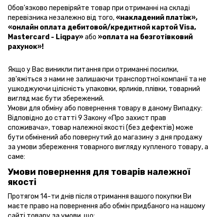
Обов'язково перевіряйте товар при отриманні на складі
перевізника незалежно від того,
«накладений платіж»
,
«онлайн оплата дебитовой/кредитной картой Visa,
Mastercard - Liqpay»
або
»оплата на безготівковий
рахунок»!
Якщо у Вас виникли питання при отриманні посилки,
зв'яжіться з нами не залишаючи транспортної компанії та не
ушкоджуючи цілісність упаковки, ярликів, плівки, товарний
вигляд має бути збережений.
Умови для обміну або повернення товару в даному Випадку:
Відповідно до статті 9 Закону «Про захист прав
споживача», товар належної якості (без дефектів) може
бути обмінений або повернутий до магазину з дня продажу
за умови збереження товарного вигляду купленого товару, а
саме:
Умови повернення для товарів належної
якості
Протягом 14-ти днів після отримання вашого покупки Ви
маєте право на повернення або обмін придбаного на нашому
сайті товару за умови, що: