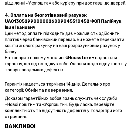
відділенні «Укрпошта» або кур'єру при доставці до дверей.
4. Оплата на безготівковий рахунок
UA813052990000026009045510452 ФОП Палійчук
Іван Іванович
Цей метод оплати підходить дає можливість здійснити
платіж через банківський переказ. Ви можете переказати
кошти зі свого рахунку на наш розрахунковий рахунок у
банку.
На товари в нашому магазині
«Housstore»
надається
гарантія, що підтверджує зобов'язання щодо відсутності у
товарі заводських дефектів.
Гарантія надається терміном 14 днів. Детально про
категорії:
Обмін та повернення
.
Доказом гарантійних зобов'язань
служить чек
служби
«
Нової пошти
» та «Укрпошти». Будь ласка, перевірте
комплектність та відсутність дефектів у товарі при його
отриманні.
ВАЖЛИВО!