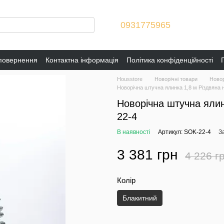
0931775965
 повернення
Контактна інформація
Політика конфіденційності
Housstore
Новорічні товари
Новор
Новорічна штучна ялинка 1,8 м Різдвяна 
Новорічна штучна ялин
22-4
В наявності
Артикул: SOK-22-4
З
3 381 грн
4 226 г
Колір
Блакитний