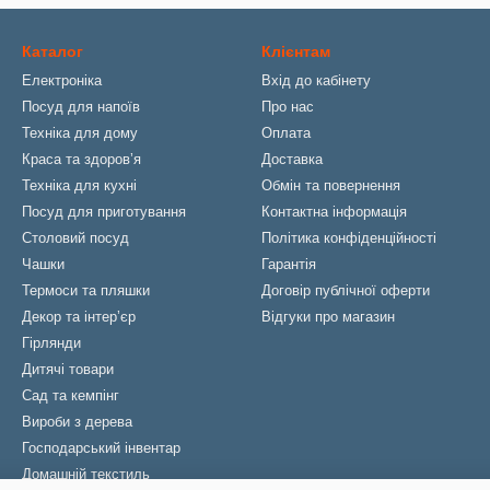
Каталог
Клієнтам
Електроніка
Вхід до кабінету
Посуд для напоїв
Про нас
Техніка для дому
Оплата
Краса та здоровʼя
Доставка
Техніка для кухні
Обмін та повернення
Посуд для приготування
Контактна інформація
Столовий посуд
Політика конфіденційності
Чашки
Гарантія
Термоси та пляшки
Договір публічної оферти
Декор та інтерʼєр
Відгуки про магазин
Гірлянди
Дитячі товари
Сад та кемпінг
Вироби з дерева
Господарський інвентар
Домашній текстиль