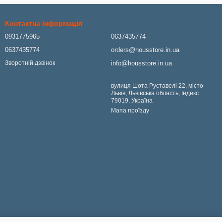
Контактна інформація
0931775965
0637435774
0637435774
orders@housstore.in.ua
info@housstore.in.ua
Зворотній дзвінок
вулиця Шота Руставелі 22, місто
Львів, Львівська область, Індекс
79019, Україна
Мапа проїзду