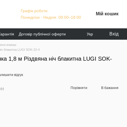
Графік роботи:
Мій кошик
Понеділок - Неділя: 09:00–18:00
Вхід
Гарантія
Договір публічної оферти
Укр
ічні ялинки
ніч блакитна LUGI SOK-22-4
ка 1,8 м Різдвяна ніч блакитна LUGI SOK-
алишити відгук
рн
Порівняти
В бажання