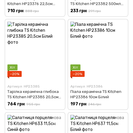
Kitchen HP23376 22,5см
TS Kitchen HP23382 500мл
Бежевий
Бежевий
710 грн
233 грн
888 грн
291 грн
Хіт
Хіт
−20%
−20%
Артикул: HP23385
Артикул: HP23386
Тарілка керамічна глибока
Піала керамічна TS Kitchen
TS Kitchen HP23385 20,5см
HP23386 10см Білий
Білий
764 грн
197 грн
955 грн
246 грн