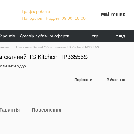
Графік роботи:
Мій кошик
Понеділок - Неділя: 09:00–18:00
Вхід
Гарантія
Договір публічної оферти
Укр
ічники
Підсвічник Sunset 22 см скляний TS Kitchen HP36555S
см скляний TS Kitchen HP36555S
Залишити відгук
Порівняти
В бажання
Гарантія
Повернення