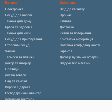
Каталог
Клієнтам
Електроніка
Вхід до кабінету
Посуд для напоїв
Про нас
Техніка для дому
Оплата
Краса та здоровʼя
Доставка
Техніка для кухні
Обмін та повернення
Посуд для приготування
Контактна інформація
Столовий посуд
Політика конфіденційності
Чашки
Гарантія
Термоси та пляшки
Договір публічної оферти
Декор та інтерʼєр
Відгуки про магазин
Гірлянди
Дитячі товари
Сад та кемпінг
Вироби з дерева
Господарський інвентар
Домашній текстиль
Парасолі
Новорічні товари