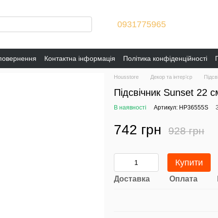
0931775965
 повернення
Контактна інформація
Політика конфіденційності
Housstore
Декор та інтерʼєр
Підсв
Підсвічник Sunset 22 
В наявності
Артикул: HP36555S
742 грн
928 грн
Купити
Доставка
Оплата