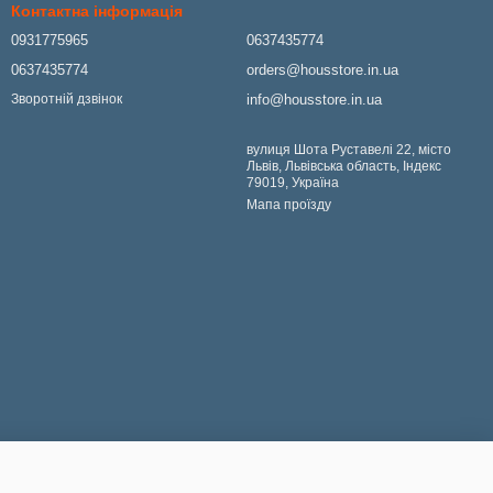
Контактна інформація
0931775965
0637435774
0637435774
orders@housstore.in.ua
info@housstore.in.ua
Зворотній дзвінок
вулиця Шота Руставелі 22, місто
Львів, Львівська область, Індекс
79019, Україна
Мапа проїзду