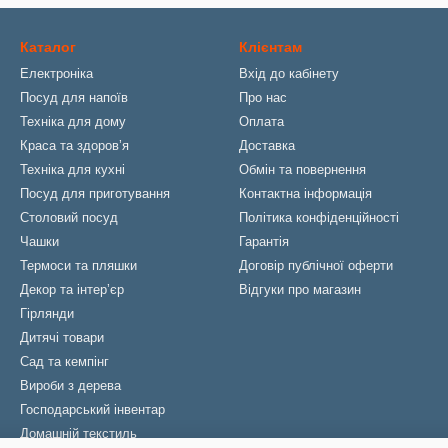
Каталог
Клієнтам
Електроніка
Вхід до кабінету
Посуд для напоїв
Про нас
Техніка для дому
Оплата
Краса та здоровʼя
Доставка
Техніка для кухні
Обмін та повернення
Посуд для приготування
Контактна інформація
Столовий посуд
Політика конфіденційності
Чашки
Гарантія
Термоси та пляшки
Договір публічної оферти
Декор та інтерʼєр
Відгуки про магазин
Гірлянди
Дитячі товари
Сад та кемпінг
Вироби з дерева
Господарський інвентар
Домашній текстиль