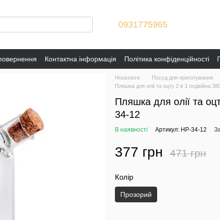
0931775965
 повернення
Контактна інформація
Політика конфіденційності
Housstore
Посуд для приготування
Пляшка для олії та оцту 2 в 1 подвійна 3
Пляшка для олії та оц
34-12
В наявності
Артикул: HP-34-12
З
377 грн
471 грн
Колір
Прозорий