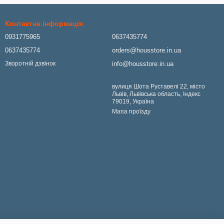
Контактна інформація
0931775965
0637435774
0637435774
orders@housstore.in.ua
info@housstore.in.ua
Зворотній дзвінок
вулиця Шота Руставелі 22, місто
Львів, Львівська область, Індекс
79019, Україна
Мапа проїзду