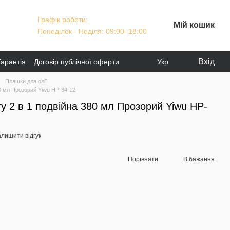
Графік роботи:
Мій кошик
Понеділок - Неділя: 09:00–18:00
Вхід
Гарантія
Договір публічної оферти
Укр
Пляшки для олії
80 мл Прозорий Yiwu HP-34-12
ту 2 в 1 подвійна 380 мл Прозорий Yiwu HP-
алишити відгук
Порівняти
В бажання