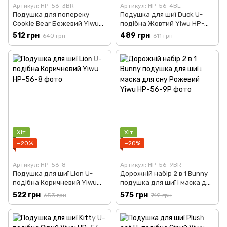
Артикул: HP-56-3BR
Артикул: HP-56-4BL
Подушка для попереку
Подушка для шиї Duck U-
Cookie Bear Бежевий Yiwu
подібна Жовтий Yiwu HP-
HP-56-3BE
56-4Y
512 грн
489 грн
640 грн
611 грн
Хіт
Хіт
−20%
−20%
Артикул: HP-56-8
Артикул: HP-56-9BR
Подушка для шиї Lion U-
Дорожній набір 2 в 1 Bunny
подібна Коричневий Yiwu
подушка для шиї і маска для
HP-56-8
сну Рожевий Yiwu HP-56-9P
522 грн
575 грн
653 грн
719 грн