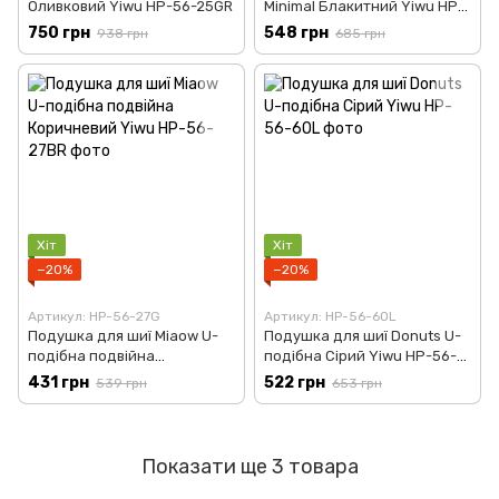
Оливковий Yiwu HP-56-25GR
Minimal Блакитний Yiwu HP-
56-26BL
750 грн
548 грн
938 грн
685 грн
Хіт
Хіт
−20%
−20%
Артикул: HP-56-27G
Артикул: HP-56-6OL
Подушка для шиї Miaow U-
Подушка для шиї Donuts U-
подібна подвійна
подібна Сірий Yiwu HP-56-
Коричневий Yiwu HP-56-
6OL
431 грн
522 грн
539 грн
653 грн
27BR
Показати ще 3 товара