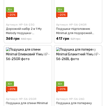
Хіт
Хіт
−20%
−20%
Артикул: HP-56-23G
Артикул: HP-56-24GR
Дорожній набір 2 в 1 My
Подушка-підголовник
Melody подушка-
Minimal для подорожей
трансформер і маска для
Блакитний Yiwu HP-56-24BL
368 грн
417 грн
460 грн
521 грн
сну Рожевий Yiwu HP-56-
23P
Хіт
Хіт
−20%
−20%
Артикул: HP-56-25GR
Артикул: HP-56-26G
Подушка для спини Minimal
Подушка для попереку