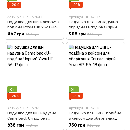
−20%
−20%
Артикул: HP-56-13BL
Артикул: HP-56-16
Подушка для шиї Rainbow U-
Подушка для шиї надувна
подібна Рожевий Yiwu HP-
гібридна U-подібна Сірий
56-13P
Yiwu HP-56-16
467 грн
908 грн
584 грн
1 135 грн
Хіт
Хіт
−20%
−20%
Артикул: HP-56-17
Артикул: HP-56-18
Подушка для шиї надувна
Подушка для шиї U-подібна
Camelback U-подібна
з кейсом для зберігання
Чорний Yiwu HP-56-17
Світло-сірий Yiwu HP-56-18
638 грн
750 грн
798 грн
938 грн