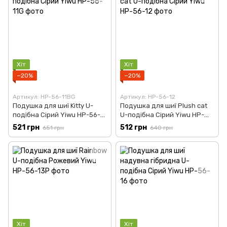
Хіт
Хіт
−20%
−20%
Артикул: HP-56-11BG
Артикул: HP-56-12
Подушка для шиї Kitty U-
Подушка для шиї Plush cat
подібна Сірий Yiwu HP-56-
U-подібна Сірий Yiwu HP-
11G
56-12
521 грн
512 грн
651 грн
640 грн
Хіт
Хіт