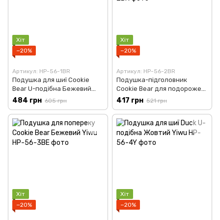
Хіт
Хіт
−20%
−20%
Артикул: HP-56-1BR
Артикул: HP-56-2BR
Подушка для шиї Cookie
Подушка-підголовник
Bear U-подібна Бежевий
Cookie Bear для подорожей
Yiwu HP-56-1BE
Коричневий Yiwu HP-56-2BR
484 грн
417 грн
605 грн
521 грн
Хіт
Хіт
−20%
−20%