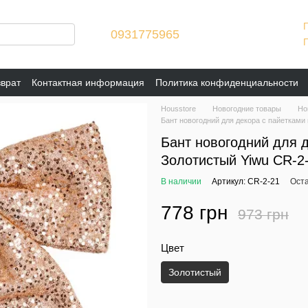
0931775965
зврат
Контактная информация
Политика конфиденциальности
Housstore
Новогодние товары
Но
Бант новогодний для декора с пайетками 
Бант новогодний для д
Золотистый Yiwu CR-2
В наличии
Артикул: CR-2-21
Оста
778 грн
973 грн
Цвет
Золотистый