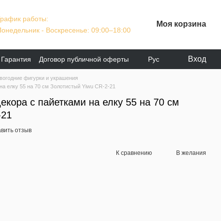
График работы:
Моя корзина
Понедельник - Воскресенье: 09:00–18:00
Вход
Гарантия
Договор публичной оферты
Рус
вогодние фигурки и украшения
на елку 55 на 70 см Золотистый Yiwu CR-2-21
екора с пайетками на елку 55 на 70 см
-21
вить отзыв
К сравнению
В желания