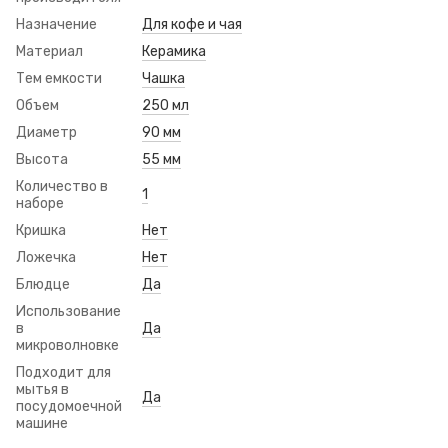
Назначение
Для кофе и чая
Материал
Керамика
Тем емкости
Чашка
Объем
250 мл
Диаметр
90 мм
Высота
55 мм
Количество в
1
наборе
Кришка
Нет
Ложечка
Нет
Блюдце
Да
Использование
в
Да
микроволновке
Подходит для
мытья в
Да
посудомоечной
машине