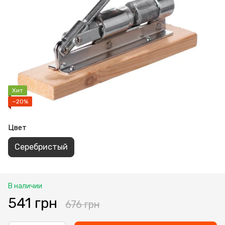
Хит
−20%
Цвет
Серебристый
В наличии
541 грн
676 грн