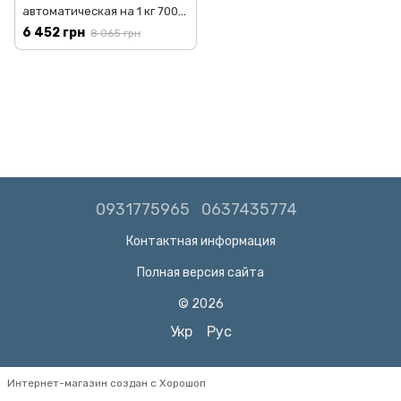
автоматическая на 1 кг 700
Вт на 15 программ
6 452 грн
8 065 грн
Серебристый Sokany SK-
08146
0931775965
0637435774
Контактная информация
Полная версия сайта
© 2026
Укр
Рус
Интернет-магазин создан с Хорошоп