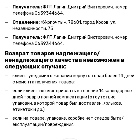
Получатель:
ФЛП Л
апин Дмитрий Викторович
, номер
телефона 0639344664.
Отделение:
«
Укрпочты
»
, 78601, город Косов, ул.
Независимости, 75
Получатель:
ФЛП Лапин Дмитрий Викторович, номер
телефона 0639344664.
Возврат товаров надлежащего/
ненадлежащего качества невозможен в
следующих случаях:
клиент уведомил о желании вернуть товар более 14 дней
с момента получения товара;
если клиент не смог прислать в течение 14 календарных
дней товар в полной комплектации (отсутствие
упаковки, в которой товар был доставлен, ярлыков,
этикеток и др.);
если на товаре, упаковке, коробке нет следов быта/
эксплуатации/повреждения.