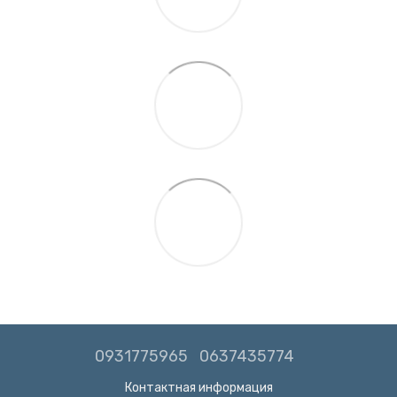
0931775965
0637435774
Контактная информация