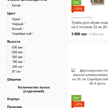
Хит
Китай
7
−20%
Цвет
Артикул: HPS658
Хром
1
Тумба для обуви пла
Черный
1
на 6 отсеков 33 на 26
Белый
2
Белый Happy Life HP
Серебристый
3
3 666 грн
4 583 грн
Высота
630 мм
1
650 мм
1
350 мм
2
790 мм
1
100 см
1
87 см
1
Ширина
Количество полок
(отделений)
Хит
Корпус
−20%
Полочки