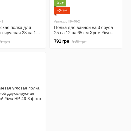
Хит
−20%
-1
Артикул: HP-46-2
ская полка для
Полка для ванной на 3 яруса
хъярусная 28 на 13
25 на 12 на 65 см Хром Yiwu
еребристый Yiwu
HP-46-2
791 грн
9 грн
989 грн