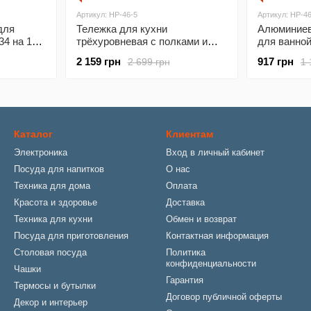
Артикул: HP-46-5
Артикул: HP-46
для
Тележка для кухни
Алюминиев
34 на 16
трёхуровневая с полками и
для ванно
й Yiwu
колесами Черный Yiwu HP-46-5
Серебрист
2 159 грн
917 грн
2 699 грн
1 
Каталог
Клиентам
Электроника
Вход в личный кабинет
Посуда для напитков
О нас
Техника для дома
Оплата
Красота и здоровье
Доставка
Техника для кухни
Обмен и возврат
Посуда для приготовления
Контактная информация
Столовая посуда
Политика
конфиденциальности
Чашки
Гарантия
Термосы и бутылки
Договор публичной оферты
Декор и интерьер