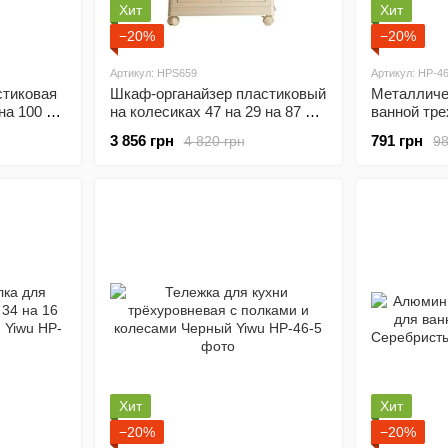
Хит
Хит
−20%
−20%
Артикул: HPS659
Артикул: HP-46
стиковая
Шкаф-органайзер пластиковый
Металличе
 на 100 см
на колесиках 47 на 29 на 87 см
ванной тре
S658
Бежевый Happy Life HPS659
на 63 см С
3 856 грн
791 грн
4 820 грн
98
HP-46-1
Хит
Хит
−20%
−20%