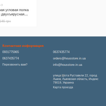
-3
ая угловая полка
й двухъярусная
ый Yiwu HP-46-3
146 грн
Контактная информация
0931775965
0637435774
0637435774
orders@housstore.in.ua
info@housstore.in.ua
Перезвонить вам?
улица Шота Руставели 22, город
Львов, Львовская область, Индекс
79019, Украина
Карта проезда