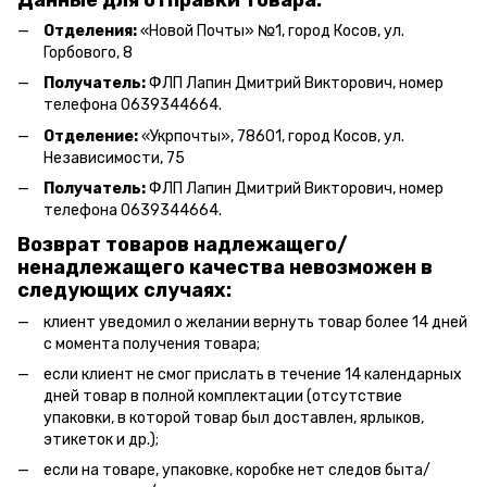
Отделения:
«Новой Почты» №1, город Косов,
ул.
Горбового, 8
Получатель:
ФЛП Л
апин Дмитрий Викторович
, номер
телефона 0639344664.
Отделение:
«
Укрпочты
»
, 78601, город Косов, ул.
Независимости, 75
Получатель:
ФЛП Лапин Дмитрий Викторович, номер
телефона 0639344664.
Возврат товаров надлежащего/
ненадлежащего качества невозможен в
следующих случаях:
клиент уведомил о желании вернуть товар более 14 дней
с момента получения товара;
если клиент не смог прислать в течение 14 календарных
дней товар в полной комплектации (отсутствие
упаковки, в которой товар был доставлен, ярлыков,
этикеток и др.);
если на товаре, упаковке, коробке нет следов быта/