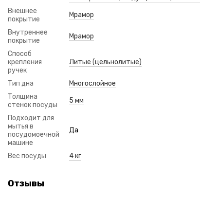
Внешнее
Мрамор
покрытие
Внутреннее
Мрамор
покрытие
Способ
крепления
Литые (цельнолитые)
ручек
Тип дна
Многослойное
Толщина
5 мм
стенок посуды
Подходит для
мытья в
Да
посудомоечной
машине
Вес посуды
4 кг
Отзывы