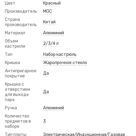
Цвет
Красный
Производитель
MGC
Страна
Китай
производитель
Материал
Алюминий
Объем
2/3/4 л
кастрюли
Тип
Набор кастрюль
Кришка
Жаропрочное стекло
Антипригарное
Да
покрытие
Крышка с
отверстием
Да
для выхода
пара
Ручка
Алюминий
Количество
предметов в
3
наборе
Тип плиты
Электрическая/Индукционная/Газовая