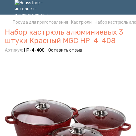
Посуда для приготовления
Кастрюли
Набор кастрюль ал
Набор кастрюль алюминиевых 3
штуки Красный MGC HP-4-408
Артикул:
HP-4-408
Оставить отзыв