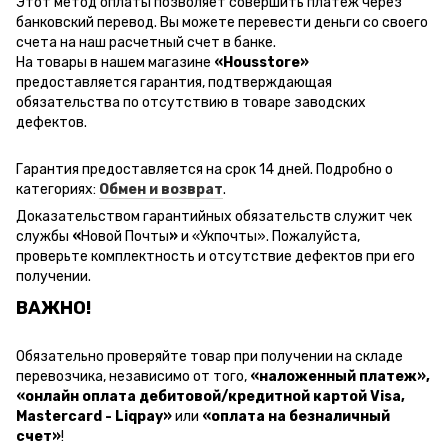
Этот метод оплаты позволяет совершить платеж через
банковский перевод.
Вы можете перевести деньги со своего
счета на наш расчетный счет в банке.
На товары в нашем магазине
«Housstore»
предоставляется гарантия, подтверждающая
обязательства по отсутствию в товаре заводских
дефектов.
Гарантия предоставляется на срок 14 дней. Подробно о
категориях:
Обмен и возврат
.
Доказательством гарантийных обязательств служит чек
службы
«
Новой Почты
»
и
«Ук
почты
»
.
Пожалуйста,
проверьте комплектность и отсутствие дефектов при его
получении.
ВАЖНО!
Обязательно проверяйте товар при получении на складе
перевозчика, независимо от того,
«наложенный платеж»,
«онлайн оплата дебитовой/кредитной картой Visa,
Mastercard - Liqpay»
или
«оплата на безналичный
счет»
!