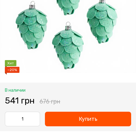
Хит
−20%
В наличии
541 грн
676 грн
Купить