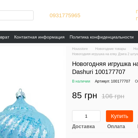
0931775965
зврат
Контактная информация
Политика конфиденциальности
Housstore
Новогодние товары
Но
Новогодняя игрушка на елку Дзига 2 штук
Новогодняя игрушка на
Dashuri 100177707
В наличии
Артикул: 100177707
О
85 грн
106 грн
Купить
Доставка
Оплата