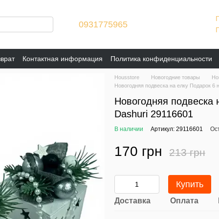
0931775965
зврат
Контактная информация
Политика конфиденциальности
Housstore
Новогодние товары
Но
Новогодняя подвеска на елку Подарок 6 н
Новогодняя подвеска н
Dashuri 29116601
В наличии
Артикул: 29116601
Ос
170 грн
213 грн
Купить
Доставка
Оплата