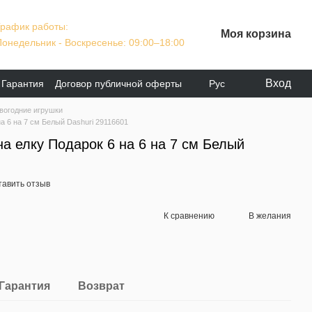
График работы:
Моя корзина
Понедельник - Воскресенье: 09:00–18:00
Вход
Гарантия
Договор публичной оферты
Рус
вогодние игрушки
а 6 на 7 см Белый Dashuri 29116601
а елку Подарок 6 на 6 на 7 см Белый
тавить отзыв
К сравнению
В желания
Гарантия
Возврат