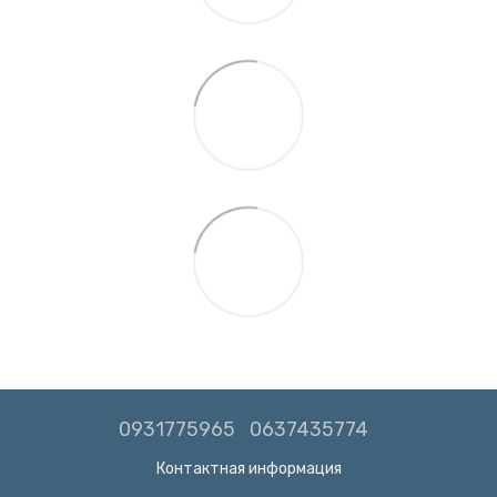
0931775965
0637435774
Контактная информация