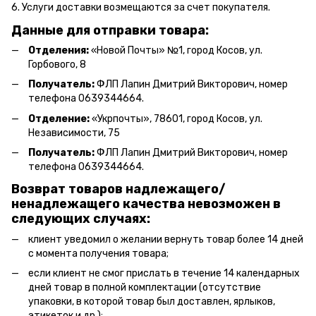
6. Услуги доставки возмещаются за счет покупателя.
Данные для отправки товара:
Отделения:
«Новой Почты» №1, город Косов,
ул.
Горбового, 8
Получатель:
ФЛП Л
апин Дмитрий Викторович
, номер
телефона 0639344664.
Отделение:
«
Укрпочты
»
, 78601, город Косов, ул.
Независимости, 75
Получатель:
ФЛП Лапин Дмитрий Викторович, номер
телефона 0639344664.
Возврат товаров надлежащего/
ненадлежащего качества невозможен в
следующих случаях:
клиент уведомил о желании вернуть товар более 14 дней
с момента получения товара;
если клиент не смог прислать в течение 14 календарных
дней товар в полной комплектации (отсутствие
упаковки, в которой товар был доставлен, ярлыков,
этикеток и др.);