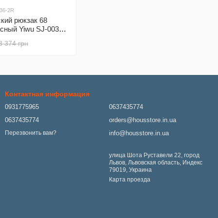
036-2R
кий рюкзак 68
сный Yiwu SJ-0036-
3 374 грн
Контактная информация
0931775965
0637435774
0637435774
orders@housstore.in.ua
info@housstore.in.ua
Перезвонить вам?
улица Шота Руставели 22, город
Львов, Львовская область, Индекс
79019, Украина
Карта проезда