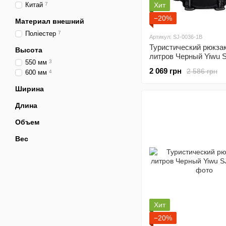
Китай
7
Хит
−20%
Материал внешний
Поліестер
7
Артикул: SJ-0036-1B
Туристический рюкзак
Высота
литров Черный Yiwu S
550 мм
3
1B
2 069 грн
2 586 грн
600 мм
4
Ширина
Длина
Объем
Вес
Хит
−20%