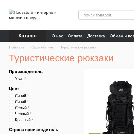
Перейти к основному контенту
Каталог
О нас
Оплата
Доставка
Обмен и во
Отзывы о магазине
Housstore
Сад и кемпинг
Туристические рюкзаки
Туристические рюкзаки
Производитель
Yiwu
7
Цвет
Синий
1
Синий
1
Серый
1
Черный
2
Красный
2
Страна производитель