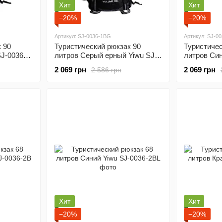
Хит
Хит
−20%
−20%
Артикул: SJ-0036-1BG
Артикул: SJ-0
 90
Туристический рюкзак 90
Туристичес
J-0036-
литров Серый ерный Yiwu SJ-
литров Син
0036-1BG
1BL
2 069 грн
2 069 грн
2 586 грн
Хит
Хит
−20%
−20%