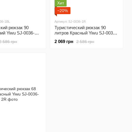
Хит
−20%
036-1BL
Артикул: SJ-0036-1R
кий рюкзак 90
Туристический рюкзак 90
ий Yiwu SJ-0036-
литров Красный Yiwu SJ-0036-
1R
2 069 грн
2 586 грн
2 586 грн