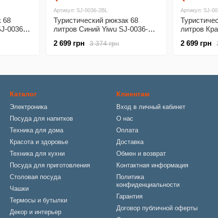
Артикул: SJ-0036-2BL
Артикул: SJ-0
 68
Туристический рюкзак 68
Туристичес
J-0036-
литров Синий Yiwu SJ-0036-
литров Кра
2BL
2R
2 699 грн
2 699 грн
3 374 грн
Каталог
Клиентам
Электроника
Вход в личный кабинет
Посуда для напитков
О нас
Техника для дома
Оплата
Красота и здоровье
Доставка
Техника для кухни
Обмен и возврат
Посуда для приготовления
Контактная информация
Столовая посуда
Политика
конфиденциальности
Чашки
Гарантия
Термосы и бутылки
Договор публичной оферты
Декор и интерьер