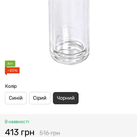
Хіт
−20%
Колір
Синій
Сірий
Чорний
В наявності
413 грн
516 грн