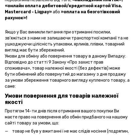
«онлайн оплата дебитовой/кредитной картой Visa,
Mastercard - Liqpay»
або
»оплата на безготівковий
рахунок»!
Якщо у Вас виникли питання при отриманні посилки,
зв'яжіться з нами не залишаючи транспортної компанії та не
ушкоджуючи цілісність упаковки, ярликів, плівки, товарний
вигляд має бути збережений.
Умови для обміну або повернення товару в даному Випадку:
Відповідно до статті 9 Закону «Про захист прав
споживача», товар належної якості (без дефектів) може
бути обмінений або повернутий до магазину з дня продажу
за умови збереження товарного вигляду купленого товару, а
саме:
Умови повернення для товарів належної
якості
Протягом 14-ти днів після отримання вашого покупки Ви
маєте право на повернення або обмін придбаного на нашому
сайті товару за умови, що:
товар не був у вжитанні і не має слідів носіння (подряпин,