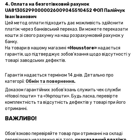
4. Оплата на безготівковий рахунок
UA813052990000026009045510452 ФОП Палійчук
Іван Іванович
Цей метод оплати підходить дає можливість здійснити
платіж через банківський переказ. Ви можете переказати
кошти зі свого рахунку на наш розрахунковий рахунок у
банку.
На товари в нашому магазині
«Housstore»
надається
гарантія, що підтверджує зобов'язання щодо відсутності у
товарі заводських дефектів.
Гарантія надається терміном 14 днів. Детально про
категорії:
Обмін та повернення
.
Доказом гарантійних зобов'язань
служить чек
служби
«
Нової пошти
» та «Укрпошти». Будь ласка, перевірте
комплектність та відсутність дефектів у товарі при його
отриманні.
ВАЖЛИВО!
Обов'язково перевіряйте товар при отриманні на складі
перевізника незалежно від того,
«накладений платіж»
,