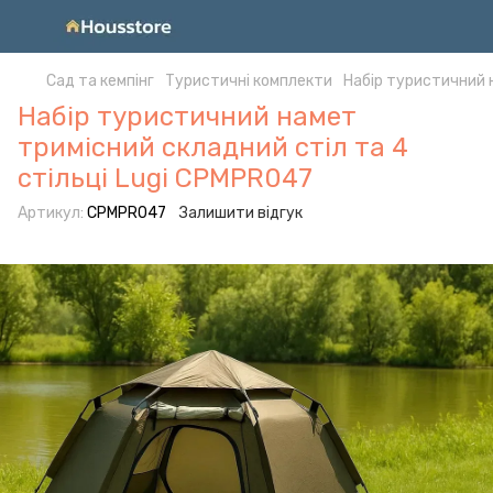
Сад та кемпінг
Туристичні комплекти
Набір туристичний 
Набір туристичний намет
тримісний складний стіл та 4
стільці Lugi CPMPR047
Артикул:
CPMPR047
Залишити відгук