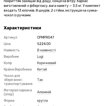
покриттям захищає від дощу, сонця на вітру. Каркас
виготовлений з фібергласу, вага намету — 3,5 кг. У комплект
входять 13 кілочків, 8 шнурів, 2 стійки, інструкція на сумка-
чохол із ручками.
Характеристики
Артикул
CPMPR047
Ціна
5224.00
Наявність
В наявності
Виробник
Lugi
Колір
Коричневий
Країна Виробника
Китай
Чохол для
зберігання і
Так
транспортування
Матеріал каркаса
Алюміній
(опор)
Форма
кругла