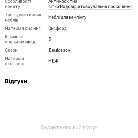
Особливості
Антимоскітна
намету
сітка'Водовідштовхувальне просочення
Тип туристичних
Меблі для кемпінгу
меблів
Матеріал сидіння
Оксфорд
Кількість
3
спальних місць
Сезон
Демісезон
Матеріал
МДФ
стільниці
Відгуки
Додайте перший відгук