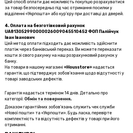
Цей спосіб оплати дає можливість покупцю розрахуватися
за товар безпосередньо під час отримання посилки у
відділенні «Укрпошта» або кур'єру при доставці до дверей.
4. Оплата на безготівковий рахунок
UA813052990000026009045510452 ФОП Палійчук
Іван Іванович
Цей метод оплати підходить дає можливість здійснити
платіж через банківський переказ. Ви можете переказати
кошти зі свого рахунку на наш розрахунковий рахунок у
банку.
На товари в нашому магазині
«Housstore»
надається
гарантія, що підтверджує зобов'язання щодо відсутності у
товарі заводських дефектів.
Гарантія надається терміном 14 днів. Детально про
категорії:
Обмін та повернення
.
Доказом гарантійних зобов'язань
служить чек
служби
«
Нової пошти
» та «Укрпошти». Будь ласка, перевірте
комплектність та відсутність дефектів у товарі при його
отриманні.