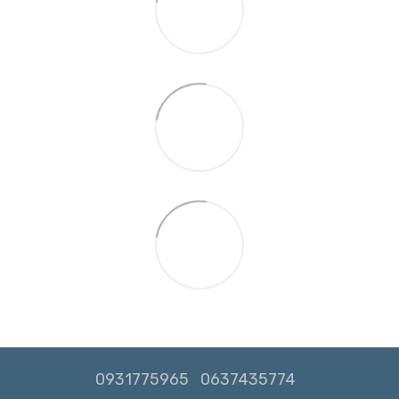
0931775965
0637435774