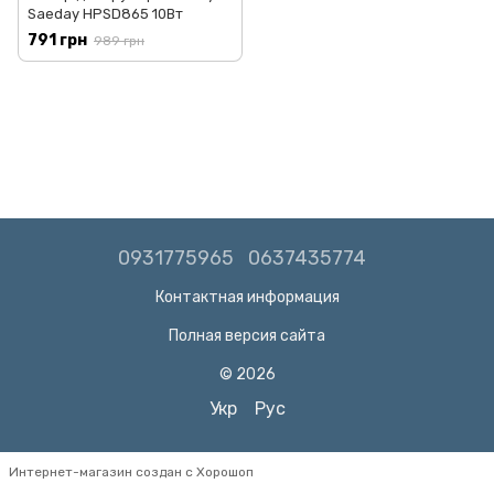
Saeday HPSD865 10Вт
791 грн
989 грн
0931775965
0637435774
Контактная информация
Полная версия сайта
© 2026
Укр
Рус
Интернет-магазин создан с Хорошоп