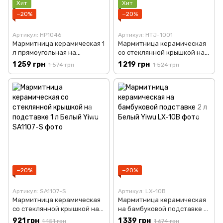
Хит
Хит
−20%
−20%
Артикул: HP1046
Артикул: HTJ-1001
Мармитница керамическая 1
Мармитница керамическая
л прямоугольная на
со стеклянной крышкой на
металлической подставке
подставке 1 л Черный Yiwu
1 259 грн
1 219 грн
1 574 грн
1 524 грн
Черный Yiwu HP1046
HTJ-1001
−20%
−20%
Артикул: SA1107-S
Артикул: LX-10B
Мармитница керамическая
Мармитница керамическая
со стеклянной крышкой на
на бамбуковой подставке 2
подставке 1 л Белый Yiwu
л Белый Yiwu LX-10B
921 грн
1 339 грн
1 151 грн
1 674 грн