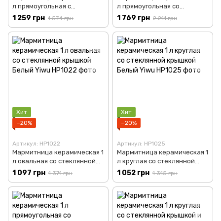
л прямоугольная с
л прямоугольная со
подогревом на
стеклянной крышкой Белый
1 259 грн
1 769 грн
1 574 грн
2 211 грн
металлической подставке
Yiwu HP1019
Белый Yiwu HP1013
Хит
Хит
−20%
−20%
Артикул: HP1022
Артикул: HP1025
Мармитница керамическая 1
Мармитница керамическая 1
л овальная со стеклянной
л круглая со стеклянной
крышкой Белый Yiwu HP1022
крышкой Белый Yiwu HP1025
1 097 грн
1 052 грн
1 371 грн
1 315 грн