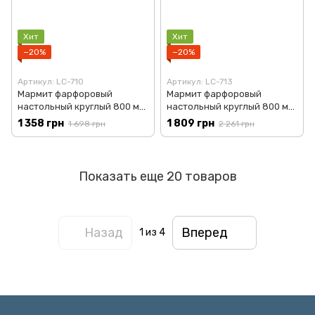
Хит
Хит
−20%
−20%
Артикул: LC-710
Артикул: LC-713
Мармит фарфоровый
Мармит фарфоровый
настольный круглый 800 мл
настольный круглый 800 мл
с подогревом Белый Yiwu
с подогревом Зеленый Yiwu
1 358 грн
1 809 грн
1 698 грн
2 261 грн
LC-710
LC-713
Показать еще 20 товаров
Назад
Вперед
1
из 4