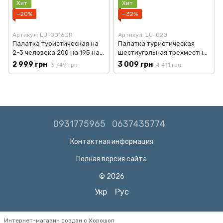
Хит
Хит
−20%
−32%
Артикул: LU-0016GR
Артикул: LU-020
Палатка туристическая на
Палатка туристическая
2-3 человека 200 на 195 на
шестиугольная трехместная
140 см Черная LUGI LU-016B
Зеленый LUGI LU-020
2 999 грн
3 009 грн
3 749 грн
4 411 грн
0931775965
0637435774
Контактная информация
Полная версия сайта
© 2026
Укр
Рус
Интернет-магазин создан с Хорошоп