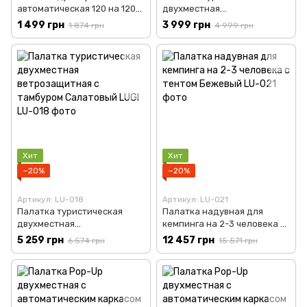
автоматическая 120 на 120
двухместная
на 190 см Зеленая LUGI LU-
ветрозащитная 210 на 160
1 499 грн
3 999 грн
1 874 грн
4 999 грн
015DGR
на 120 см Зеленая LUGI LU-
017
Хит
Хит
−20%
−20%
Артикул: LU-018
Артикул: LU-021
Палатка туристическая
Палатка надувная для
двухместная
кемпинга на 2-3 человека с
ветрозащитная с тамбуром
тентом Бежевый LU-021
5 259 грн
12 457 грн
6 574 грн
15 571 грн
Салатовый LUGI LU-018