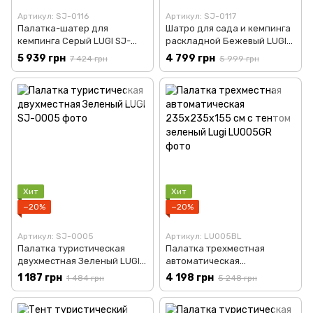
Артикул: SJ-0116
Артикул: SJ-0117
Палатка-шатер для
Шатро для сада и кемпинга
кемпинга Серый LUGI SJ-
раскладной Бежевый LUGI
0116
SJ-0117
5 939 грн
4 799 грн
7 424 грн
5 999 грн
Хит
Хит
−20%
−20%
Артикул: SJ-0005
Артикул: LU005BL
Палатка туристическая
Палатка трехместная
двухместная Зеленый LUGI
автоматическая
SJ-0005
235х235х155 см с тентом
1 187 грн
4 198 грн
1 484 грн
5 248 грн
зеленый Lugi LU005GR