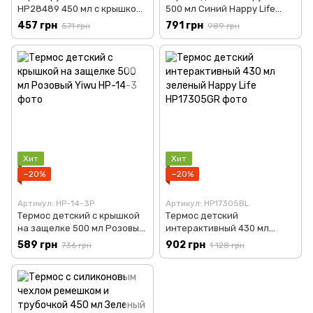
HP28489 450 мл с крышкой
500 мл Синий Happy Life
на защелке
HP17306
457 грн
791 грн
571 грн
989 грн
Хит
Хит
−20%
−20%
Артикул: HP-14-3P
Артикул: HP17305BL
Термос детский с крышкой
Термос детский
на защелке 500 мл Розовый
интерактивный 430 мл
Yiwu HP-14-3
зеленый Happy Life
589 грн
902 грн
736 грн
1 128 грн
HP17305GR