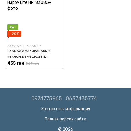
Хит
−20%
Артикул: HP18308P
Термос с силиконовым
чехлом ремешком и
трубочкой 450 мл Зеленый
455 грн
569 грн
Happy Life HP18308GR
0931775965
0637435774
Контактная информация
Полная версия сайта
© 2026