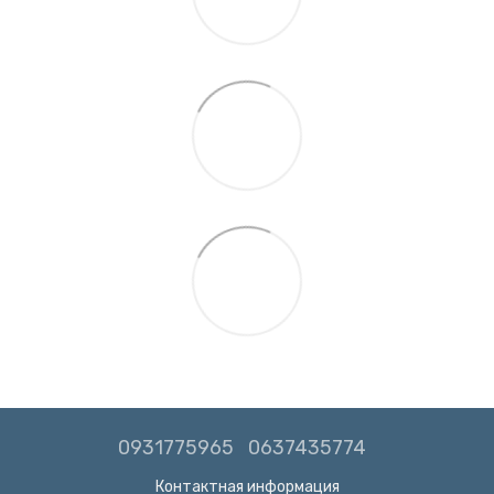
0931775965
0637435774
Контактная информация