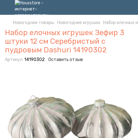
Новогодние товары
Новогодние игрушки
Набор елочных и
Набор елочных игрушек Зефир 3
штуки 12 см Серебристый с
пудровым Dashuri 14190302
Артикул:
14190302
Оставить отзыв