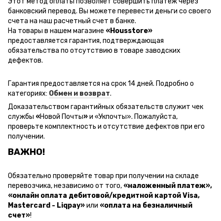
Этот метод оплаты позволяет совершить платеж через
банковский перевод.
Вы можете перевести деньги со своего
счета на наш расчетный счет в банке.
На товары в нашем магазине
«Housstore»
предоставляется гарантия, подтверждающая
обязательства по отсутствию в товаре заводских
дефектов.
Гарантия предоставляется на срок 14 дней. Подробно о
категориях:
Обмен и возврат
.
Доказательством гарантийных обязательств служит чек
службы
«
Новой Почты
»
и
«Ук
почты
»
.
Пожалуйста,
проверьте комплектность и отсутствие дефектов при его
получении.
ВАЖНО!
Обязательно проверяйте товар при получении на складе
перевозчика, независимо от того,
«наложенный платеж»,
«онлайн оплата дебитовой/кредитной картой Visa,
Mastercard - Liqpay»
или
«оплата на безналичный
счет»
!