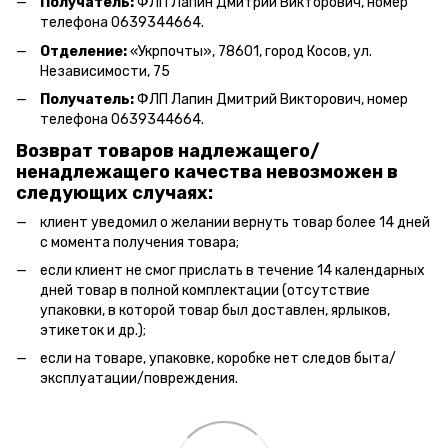
Получатель:
ФЛП Л
апин Дмитрий Викторович
, номер
телефона 0639344664.
Отделение:
«
Укрпочты
»
, 78601, город Косов, ул.
Независимости, 75
Получатель:
ФЛП Лапин Дмитрий Викторович, номер
телефона 0639344664.
Возврат товаров надлежащего/
ненадлежащего качества невозможен в
следующих случаях:
клиент уведомил о желании вернуть товар более 14 дней
с момента получения товара;
если клиент не смог прислать в течение 14 календарных
дней товар в полной комплектации (отсутствие
упаковки, в которой товар был доставлен, ярлыков,
этикеток и др.);
если на товаре, упаковке, коробке нет следов быта/
эксплуатации/повреждения.