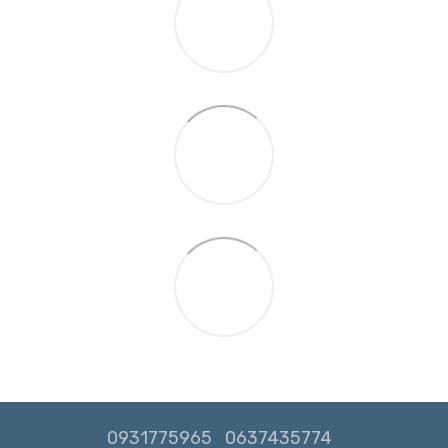
0931775965
0637435774