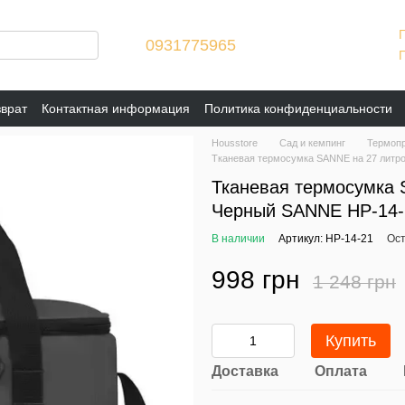
0931775965
зврат
Контактная информация
Политика конфиденциальности
Housstore
Сад и кемпинг
Термоп
Тканевая термосумка SANNE на 27 литр
Тканевая термосумка 
Черный SANNE HP-14-
В наличии
Артикул: HP-14-21
Ост
998 грн
1 248 грн
Купить
Доставка
Оплата