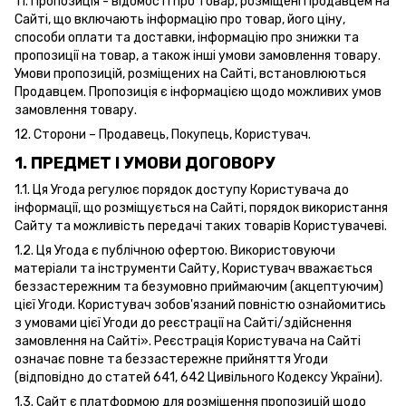
11. Пропозиція - відомості про товар, розміщені Продавцем на
Сайті, що включають інформацію про товар, його ціну,
способи оплати та доставки, інформацію про знижки та
пропозиції на товар, а також інші умови замовлення товару.
Умови пропозицій, розміщених на Сайті, встановлюються
Продавцем. Пропозиція є інформацією щодо можливих умов
замовлення товару.
12. Сторони – Продавець, Покупець, Користувач.
1. ПРЕДМЕТ І УМОВИ ДОГОВОРУ
1.1. Ця Угода регулює порядок доступу Користувача до
інформації, що розміщується на Сайті, порядок використання
Сайту та можливість передачі таких товарів Користувачеві.
1.2. Ця Угода є публічною офертою. Використовуючи
матеріали та інструменти Сайту, Користувач вважається
беззастережним та безумовно приймаючим (акцептуючим)
цієї Угоди. Користувач зобов'язаний повністю ознайомитись
з умовами цієї Угоди до реєстрації на Сайті/здійснення
замовлення на Сайті». Реєстрація Користувача на Сайті
означає повне та беззастережне прийняття Угоди
(відповідно до статей 641, 642 Цивільного Кодексу України).
1.3. Сайт є платформою для розміщення пропозицій щодо