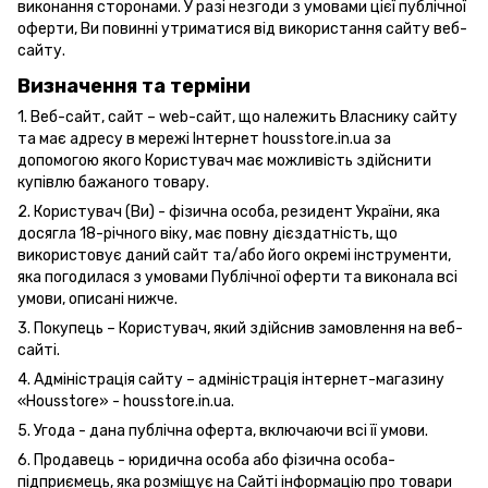
виконання сторонами. У разі незгоди з умовами цієї публічної
оферти, Ви повинні утриматися від використання сайту веб-
сайту.
Визначення та терміни
1. Веб-сайт, сайт – web-сайт, що належить Власнику сайту
та має адресу в мережі Інтернет housstore.in.ua за
допомогою якого Користувач має можливість здійснити
купівлю бажаного товару.
2. Користувач (Ви) - фізична особа, резидент України, яка
досягла 18-річного віку, має повну дієздатність, що
використовує даний сайт та/або його окремі інструменти,
яка погодилася з умовами Публічної оферти та виконала всі
умови, описані нижче.
3. Покупець – Користувач, який здійснив замовлення на веб-
сайті.
4. Адміністрація сайту – адміністрація інтернет-магазину
«Housstore» - housstore.in.ua.
5. Угода - дана публічна оферта, включаючи всі її умови.
6. Продавець - юридична особа або фізична особа-
підприємець, яка розміщує на Сайті інформацію про товари