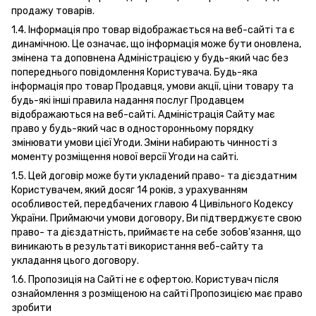
продажу товарів.
1.4. Інформація про товар відображається на веб-сайті та є
динамічною. Це означає, що інформація може бути оновлена,
змінена та доповнена Адміністрацією у будь-який час без
попереднього повідомлення Користувача. Будь-яка
інформація про товар Продавця, умови акції, ціни товару та
будь-які інші правила надання послуг Продавцем
відображаються на веб-сайті. Адміністрація Сайту має
право у будь-який час в односторонньому порядку
змінювати умови цієї Угоди. Зміни набирають чинності з
моменту розміщення нової версії Угоди на сайті.
1.5. Цей договір може бути укладений право- та дієздатним
Користувачем, який досяг 14 років, з урахуванням
особливостей, передбачених главою 4 Цивільного Кодексу
України. Приймаючи умови договору, Ви підтверджуєте свою
право- та дієздатність, приймаєте на себе зобов'язання, що
виникають в результаті використання веб-сайту та
укладання цього договору.
1.6. Пропозиція на Сайті не є офертою. Користувач після
ознайомлення з розміщеною на сайті Пропозицією має право
зробити