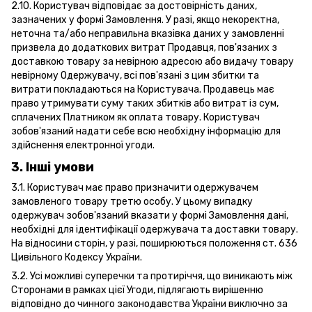
2.10. Користувач відповідає за достовірність даних,
зазначених у формі Замовлення. У разі, якщо некоректна,
неточна та/або неправильна вказівка даних у замовленні
призвела до додаткових витрат Продавця, пов'язаних з
доставкою товару за невірною адресою або видачу товару
невірному Одержувачу, всі пов'язані з цим збитки та
витрати покладаються на Користувача. Продавець має
право утримувати суму таких збитків або витрат із сум,
сплачених Платником як оплата товару. Користувач
зобов'язаний надати себе всю необхідну інформацію для
здійснення електронної угоди.
3. Інші умови
3.1. Користувач має право призначити одержувачем
замовленого товару третю особу. У цьому випадку
одержувач зобов'язаний вказати у формі Замовлення дані,
необхідні для ідентифікації одержувача та доставки товару.
На відносини сторін, у разі, поширюються положення ст. 636
Цивільного Кодексу України.
3.2. Усі можливі суперечки та протиріччя, що виникають між
Сторонами в рамках цієї Угоди, підлягають вирішенню
відповідно до чинного законодавства України виключно за