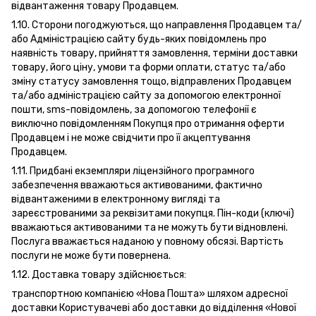
відвантаження товару Продавцем.
1.10. Сторони погоджуються, що направлення Продавцем та/
або Адміністрацією сайту будь-яких повідомлень про
наявність товару, прийняття замовлення, терміни доставки
товару, його ціну, умови та форми оплати, статус та/або
зміну статусу замовлення тощо, відправлених Продавцем
та/або адміністрацією сайту за допомогою електронної
пошти, sms-повідомлень, за допомогою телефонії є
виключно повідомленням Покупця про отримання оферти
Продавцем і не може свідчити про її акцептування
Продавцем.
1.11. Придбані екземпляри ліцензійного програмного
забезпечення вважаються активованими, фактично
відвантаженими в електронному вигляді та
зареєстрованими за реквізитами покупця. Пін-коди (ключі)
вважаються активованими та не можуть бути відновлені.
Послуга вважається наданою у повному обсязі. Вартість
послуги не може бути повернена.
1.12. Доставка товару здійснюється:
транспортною компанією «Нова Пошта» шляхом адресної
доставки Користувачеві або доставки до відділення «Нової