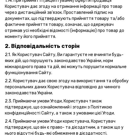
1.14. При прийнятті (акцептуванні) оферти Продавця
Користувач дає згоду на отримання інформації про товар
через дистанційний зв'язок. Проставлений підпис на
документах, що підтверджують прийняття товару та/або
фактичне прийняття товару, означає, що одержувач
отримав усі необхідні відомості (інформацію) про товар до
моменту його прийняття.
2. Відповідальність сторін
2.1. Як Користувач Сайту, Ви гарантуєте не вчиняти будь-
яких дій, що порушують законодавство України, норм
міжнародного права та дій, які можуть порушити нормальне
функціонування Сайту.
2.2. Користувач дає свою згоду на використання та обробку
персональних даних Користувача відповідно до чинного
законодавства України.
2.3. Приймаючи умови Угоди, Користувач також
підтверджує, що ознайомлений і згоден з Політикою
конфіденційності Сайту, а також з умовами цієї Угоди.
2.4. Приймаючи умови Угоди користувача, Користувач
підтверджує, що він є право- та дієздатним, а також що у
нього відсутні будь-які обмеження в дієздатності.