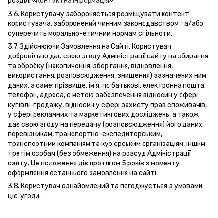
розділі «
Контактна інформація
»
3.6. Користувачу забороняється розміщувати контент
користувача, заборонений чинним законодавством та/або
суперечить морально-етичним нормам спільноти.
3.7. Здійснюючи Замовлення на Сайті, Користувач
добровільно дає свою згоду Адміністрації сайту на збирання
та обробку (накопичення, зберігання, відновлення,
використання, розповсюдження, знищення) зазначених ним
даних, а саме: прізвище, ім'я, по батькові, електронна пошта,
телефон, адреса, с метою забезпечення відносин у сфері
купівлі-продажу, відносин у сфері захисту прав споживачів,
у сфері рекламних та маркетингових досліджень, а також
дає свою згоду на передачу (розповсюдження) його даних
перевізникам, транспортно-експедиторським,
транспортним компаніям та кур'єрським організаціям, іншим
третім особам (без обмеження) на розсуд Адміністрації
сайту. Це положення діє протягом 5 років з моменту
оформлення останнього замовлення на сайті.
3.8. Користувач ознайомлений та погоджується з умовами
цієї угоди.