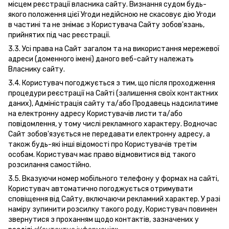
місцем реєстрації власника сайту. Визнання судом будь-
якого положення цієї Угоди недійсною не скасовує дію Угоди
в частині та не знімає з Користувача Сайту зобов'язань,
прийнятих під час реєстрації.
3.3. Усі права на Сайт загалом та на використання мережевої
адреси (доменного імені) даного веб-сайту належать
Власнику сайту.
3.4. Користувач погоджується з тим, що після проходження
процедури реєстрації на Сайті (залишення своїх контактних
даних), Адміністрація сайту та/або Продавець надсилатиме
на електронну адресу Користувачів листи та/або
повідомлення, у тому числі рекламного характеру. Водночас
Сайт зобов'язується не передавати електронну адресу, а
також будь-які інші відомості про Користувачів третім
особам. Користувач має право відмовитися від такого
розсилання самостійно.
3.5. Вказуючи номер мобільного телефону у формах на сайті,
Користувач автоматично погоджується отримувати
сповіщення від Сайту, включаючи рекламний характер. У разі
наміру зупинити розсилку такого роду, Користувач повинен
звернутися з проханням щодо контактів, зазначених у