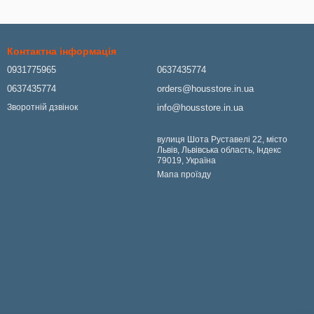
Контактна інформація
0931775965
0637435774
0637435774
orders@housstore.in.ua
info@housstore.in.ua
Зворотній дзвінок
вулиця Шота Руставелі 22, місто
Львів, Львівська область, Індекс
79019, Україна
Мапа проїзду