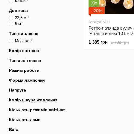
Китай
2
Хіт
Довжина
−20%
22,5 м
1
Артикул: S141
5 м
1
Ретро-гірлянда вулич
імітація вогню 10 LED
Тип живлення
теплий Garlando S141
Мережа
2
1 385 грн
1 731 грн
Колір світіння
Тип освітлення
Режим роботи
Форма лампочки
Напруга
Колір шнура живлення
Кількість режимів світіння
Кількість ламп
Вага