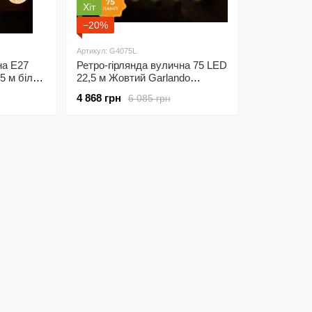
Хіт
−20%
Артикул: G4075L
на E27
Ретро-гірлянда вулична 75 LED
 5 м білий
22,5 м Жовтий Garlando
G4075L
4 868 грн
6 085 грн