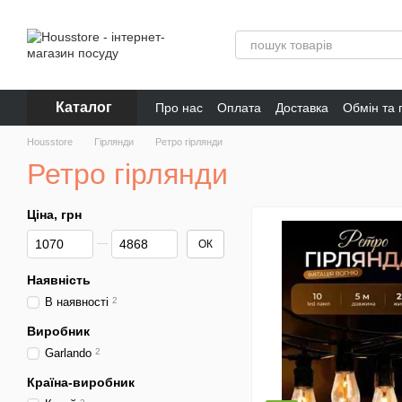
Перейти до основного контенту
Каталог
Про нас
Оплата
Доставка
Обмін та
Відгуки про магазин
Housstore
Гірлянди
Ретро гірлянди
Ретро гірлянди
Ціна, грн
Від Ціна, грн
До Ціна, грн
ОК
Наявність
В наявності
2
Виробник
Garlando
2
Країна-виробник