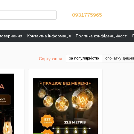
0931775965
 повернення
Контактна інформація
Політика конфіденційності
за популярністю
спочатку деше
Сортування: