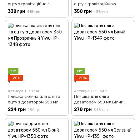
оцту з гравітаційною
оцту з гравітаційною
кришкою 600 мл Бежевий TS
кришкою 300 мл Чорний TS
332 грн
350 грн
415 грн
438 грн
Kitchen HP16294
Kitchen HP16297B
Хіт
Хіт
−20%
−20%
Артикул: HP-1348
Артикул: HP-1349
Пляшка скляна для олії та
Пляшка для олії з
оцту з дозатором 350 мл
дозатором 550 мл Білий
Прозрачный Yiwu HP-1348
Yiwu HP-1349
224 грн
278 грн
280 грн
348 грн