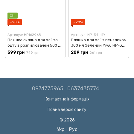
Хіт
−20%
−20%
Артикул: HP16296B
Артикул: HP-34-11Y
Пляшка скляна для олії та
Пляшка для олії з пензликом
оцту з розпилювачем 500 мл
300 мл Зелений Yiwu HP-34-
Білий TS Kitchen HP16296W
11GR
599 грн
209 грн
749 грн
261 грн
0931775965
0637435774
Контактна інформація
Повна версія сайту
© 2026
Укр
Рус