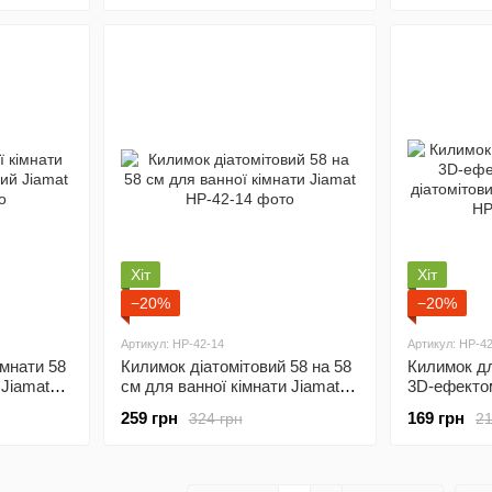
Хіт
Хіт
−20%
−20%
Артикул: HP-42-14
Артикул: HP-4
імнати 58
Килимок діатомітовий 58 на 58
Килимок дл
 Jiamat
см для ванної кімнати Jiamat
3D-ефектом
HP-42-14
діатомітов
259 грн
169 грн
324 грн
21
Jiamat HP-