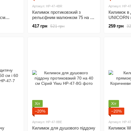
Артикул: HP-47-4BR
Артикул: HP-47
Килимок протиковзкий з
Килимок в 
 см
рельєфним малюнком 75 на 45
UNICORN п
см Сірий Yiwu HP-47-4G
40 см Роже
417 грн
259 грн
521 грн
32
Хіт
Хіт
−20%
−20%
Артикул: HP-47-8BE
Артикул: HP-47
ячу
Килимок для душового піддону
Килимок 