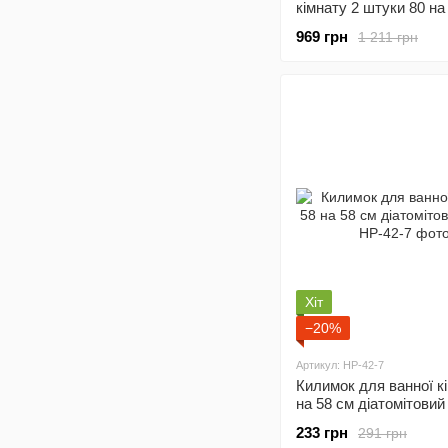
кімнату 2 штуки 80 на 
60 на 40 см Сірий Yiw
969 грн
1 211 грн
Хіт
−20%
Артикул: HP-42-7
Килимок для ванної к
на 58 см діатомітовий
HP-42-7
233 грн
291 грн