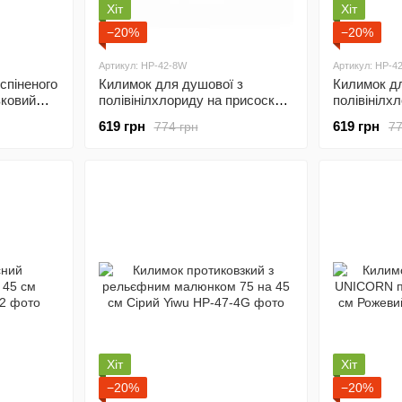
Хіт
Хіт
−20%
−20%
Артикул: HP-42-8W
Артикул: HP-4
спіненого
Килимок для душової з
Килимок дл
вковий
полівінілхлориду на присосках
полівінілх
73 на 40 см Сірий Yiwu HP-42-
73 на 40 с
619 грн
619 грн
774 грн
77
8G
7G
Хіт
Хіт
−20%
−20%