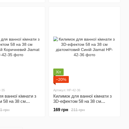
Хіт
−20%
2-35
Артикул: HP-42-36
я ванної кімнати з
Килимок для ванної кімнати з
 58 на 38 см
3D-ефектом 58 на 38 см
ий Коричневий
діатомітовий Синій Jiamat HP-
169 грн
1 грн
211 грн
42-35
42-36