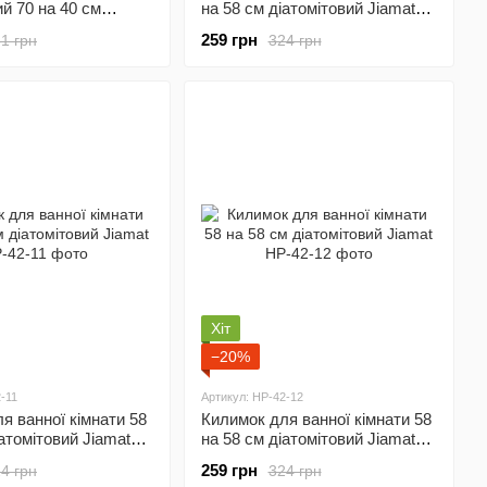
й 70 на 40 см
на 58 см діатомітовий Jiamat
 Yiwu HP-47-9
HP-42-6
259 грн
1 грн
324 грн
Хіт
−20%
-11
Артикул: HP-42-12
я ванної кімнати 58
Килимок для ванної кімнати 58
іатомітовий Jiamat
на 58 см діатомітовий Jiamat
HP-42-12
259 грн
4 грн
324 грн