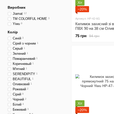
Хіт
Виробник
−20%
Jiamat
12
ТМ COLORFUL HOME
3
Артикул: HP-42-6G
Килимок захисний зі в
Yiwu
9
ПВХ 90 на 38 см Оли
Колір
Yiwu HP-42-6OL
75 грн
94 грн
Синій
3
Сірий з чорним
1
Серый
1
Зелений
1
Помаранчевий
1
Коричневый
1
М'ятний
1
SERENDIPITY
1
BEAUTIFUL
1
Оливковий
1
Рожевий
2
Сірий
9
Чорний
2
Хіт
Білий
4
Бежевий
3
−20%