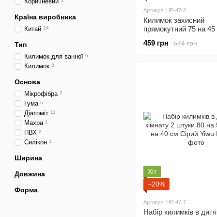
Коричневий
5
Артикул: HP-47-2
Країна виробника
Килимок захисний
прямокутний 75 на 45
Китай
24
Чорний Yiwu HP-47-2
459 грн
574 грн
Тип
Килимок для ванної
6
Килимок
3
Основа
Мікрофібра
2
Гума
6
Діатоміт
11
Махра
1
ПВХ
2
Силікон
1
Ширина
Хіт
Довжина
−20%
Форма
Артикул: HP-47-7
Набір килимків в дит