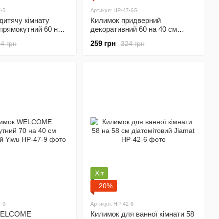
-5
Артикул: HP-47-6G
дитячу кімнату
Килимок придверний
рямокутний 60 на
декоративний 60 на 40 см
вий Yiwu HP-47-5
Сірий Yiwu HP-47-6G
259 грн
4 грн
324 грн
Хіт
−20%
-9
Артикул: HP-42-6
WELCOME
Килимок для ванної кімнати 58