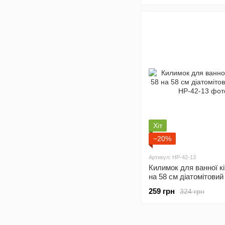
Хіт
−20%
Артикул: HP-42-13
Килимок для ванної к
на 58 см діатомітовий
HP-42-13
259 грн
324 грн