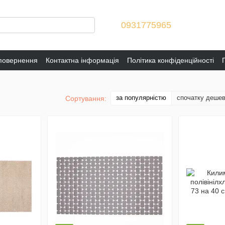
0931775965
 повернення
Контактна інформація
Політика конфіденційності
и
за популярністю
спочатку деше
Сортування: