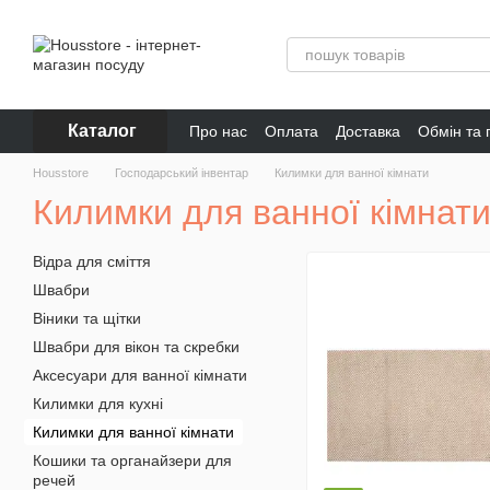
Перейти до основного контенту
Каталог
Про нас
Оплата
Доставка
Обмін та
Відгуки про магазин
Housstore
Господарський інвентар
Килимки для ванної кімнати
Килимки для ванної кімнат
Відра для сміття
Швабри
Віники та щітки
Швабри для вікон та скребки
Аксесуари для ванної кімнати
Килимки для кухні
Килимки для ванної кімнати
Кошики та органайзери для
речей