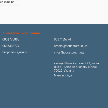
казати всі
Контактна інформація
0931775965
0637435774
0637435774
orders@housstore.in.ua
info@housstore.in.ua
Зворотній дзвінок
вулиця Шота Руставелі 22, місто
Львів, Львівська область, Індекс
79019, Україна
Мапа проїзду