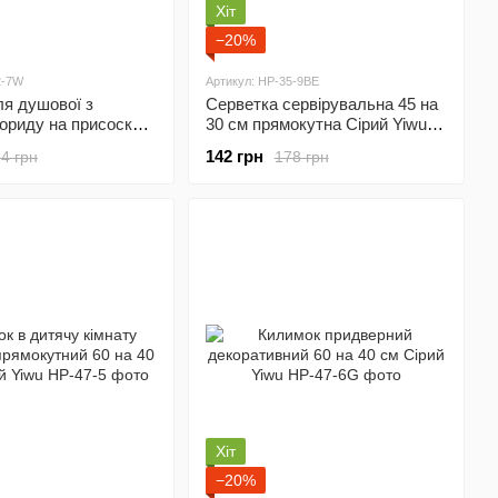
Хіт
−20%
2-7W
Артикул: HP-35-9BE
я душової з
Серветка сервірувальна 45 на
лориду на присосках
30 см прямокутна Сірий Yiwu
м Сірий Yiwu HP-42-
HP-35-9G
142 грн
4 грн
178 грн
Хіт
−20%