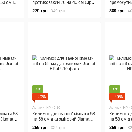
50 см і
протиковзкий 70 на 40 см Сірий
прямокутни
u HP-47-7
Yiwu HP-47-8G
Коричневий
279 грн
369 грн
349 грн
46
Хіт
Хіт
−20%
−20%
Артикул: HP-42-10
Артикул: HP-42
імнати 58
Килимок для ванної кімнати 58
Килимок дл
 Jiamat
на 58 см діатомітовий Jiamat
на 58 см д
HP-42-10
HP-42-11
259 грн
259 грн
324 грн
32