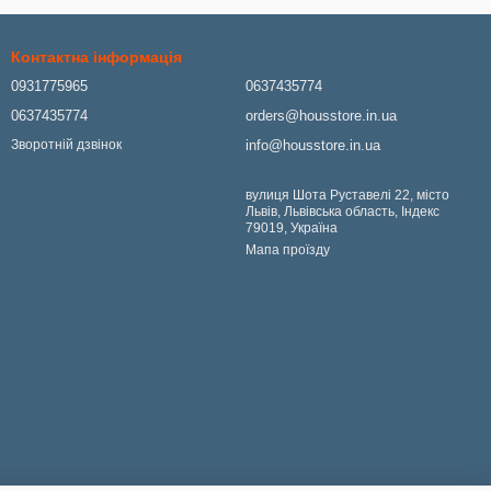
Контактна інформація
0931775965
0637435774
0637435774
orders@housstore.in.ua
info@housstore.in.ua
Зворотній дзвінок
вулиця Шота Руставелі 22, місто
Львів, Львівська область, Індекс
79019, Україна
Мапа проїзду