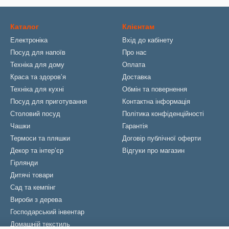
Каталог
Клієнтам
Електроніка
Вхід до кабінету
Посуд для напоїв
Про нас
Техніка для дому
Оплата
Краса та здоровʼя
Доставка
Техніка для кухні
Обмін та повернення
Посуд для приготування
Контактна інформація
Столовий посуд
Політика конфіденційності
Чашки
Гарантія
Термоси та пляшки
Договір публічної оферти
Декор та інтерʼєр
Відгуки про магазин
Гірлянди
Дитячі товари
Сад та кемпінг
Вироби з дерева
Господарський інвентар
Домашній текстиль