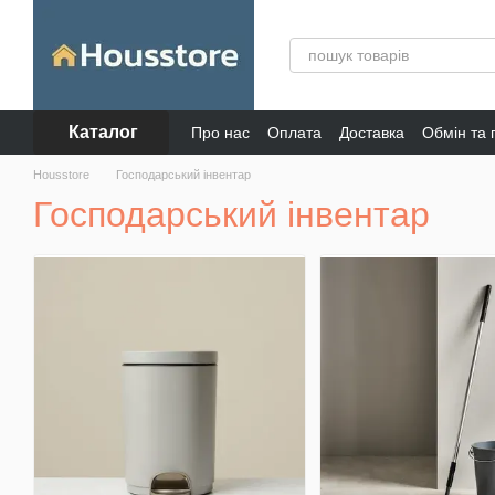
Перейти до основного контенту
Каталог
Про нас
Оплата
Доставка
Обмін та
Відгуки про магазин
Housstore
Господарський інвентар
Господарський інвентар