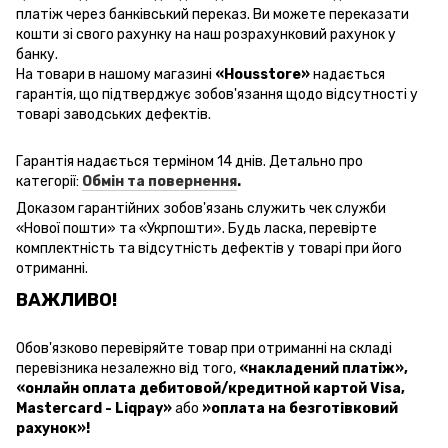
платіж через банківський переказ. Ви можете переказати
кошти зі свого рахунку на наш розрахунковий рахунок у
банку.
На товари в нашому магазині
«Housstore»
надається
гарантія, що підтверджує зобов'язання щодо відсутності у
товарі заводських дефектів.
Гарантія надається терміном 14 днів. Детально про
категорії:
Обмін та повернення
.
Доказом гарантійних зобов'язань
служить чек
служби
«
Нової пошти
» та «Укрпошти». Будь ласка, перевірте
комплектність та відсутність дефектів у товарі при його
отриманні.
ВАЖЛИВО!
Обов'язково перевіряйте товар при отриманні на складі
перевізника незалежно від того,
«накладений платіж»
,
«онлайн оплата дебитовой/кредитной картой Visa,
Mastercard - Liqpay»
або
»оплата на безготівковий
рахунок»!