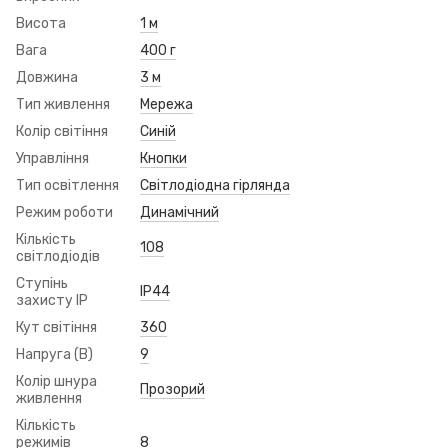
Висота
1 м
Вага
400 г
Довжина
3 м
Тип живлення
Мережа
Колір світіння
Синій
Управління
Кнопки
Тип освітлення
Світлодіодна гірлянда
Режим роботи
Динамічний
Кількість
108
світлодіодів
Ступінь
IP44
захисту IP
Кут світіння
360
Напруга (В)
9
Колір шнура
Прозорий
живлення
Кількість
режимів
8