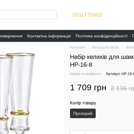
0931775965
 повернення
Контактна інформація
Політика конфіденційності
Housstore
Посуд для напоїв
Кели
Набір келихів для шам
HP-16-8
Немає в наявності
Артикул: HP-16-
1 709 грн
2 136 г
Колір товару
Прозорий