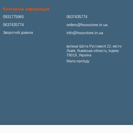
Контактна інформація
0931775965
0637435774
0637435774
orders@housstore.in.ua
info@housstore.in.ua
Зворотній дзвінок
вулиця Шота Руставелі 22, місто
Львів, Львівська область, Індекс
79019, Україна
Мапа проїзду