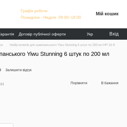
Графік роботи:
Мій кошик
Понеділок - Неділя: 09:00–18:00
Вхід
Гарантія
Договір публічної оферти
Укр
хи
Набір келихів для шампанського Yiwu Stunning 6 штук по 200 мл HP-16-8
панського Yiwu Stunning 6 штук по 200 мл
8
Залишити відгук
рн
Порівняти
В бажання