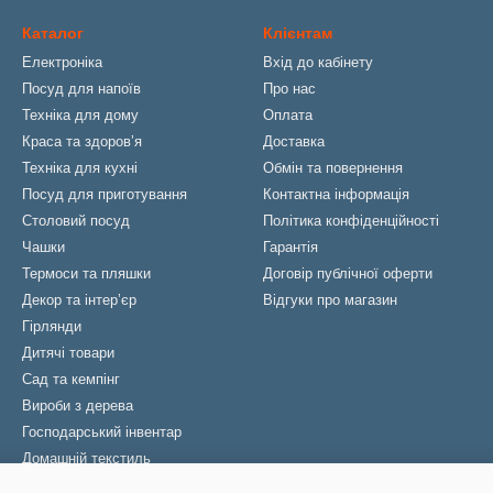
Каталог
Клієнтам
Електроніка
Вхід до кабінету
Посуд для напоїв
Про нас
Техніка для дому
Оплата
Краса та здоровʼя
Доставка
Техніка для кухні
Обмін та повернення
Посуд для приготування
Контактна інформація
Столовий посуд
Політика конфіденційності
Чашки
Гарантія
Термоси та пляшки
Договір публічної оферти
Декор та інтерʼєр
Відгуки про магазин
Гірлянди
Дитячі товари
Сад та кемпінг
Вироби з дерева
Господарський інвентар
Домашній текстиль
Парасолі