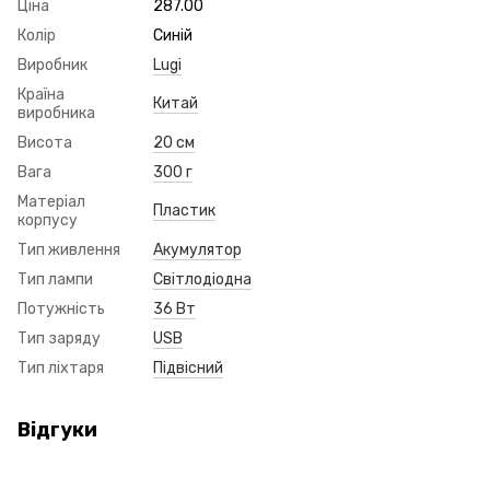
Ціна
287.00
Колір
Синій
Виробник
Lugi
Країна
Китай
виробника
Висота
20 см
Вага
300 г
Матеріал
Пластик
корпусу
Тип живлення
Акумулятор
Тип лампи
Світлодіодна
Потужність
36 Вт
Тип заряду
USB
Тип ліхтаря
Підвісний
Відгуки