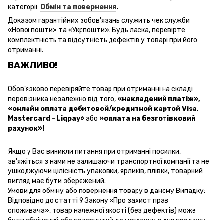
категорії:
Обмін та повернення
.
Доказом гарантійних зобов'язань
служить чек
служби
«
Нової пошти
» та «Укрпошти». Будь ласка, перевірте
комплектність та відсутність дефектів у товарі при його
отриманні.
ВАЖЛИВО!
Обов'язково перевіряйте товар при отриманні на складі
перевізника незалежно від того,
«накладений платіж»
,
«онлайн оплата дебитовой/кредитной картой Visa,
Mastercard - Liqpay»
або
»оплата на безготівковий
рахунок»!
Якщо у Вас виникли питання при отриманні посилки,
зв'яжіться з нами не залишаючи транспортної компанії та не
ушкоджуючи цілісність упаковки, ярликів, плівки, товарний
вигляд має бути збережений.
Умови для обміну або повернення товару в даному Випадку:
Відповідно до статті 9 Закону «Про захист прав
споживача», товар належної якості (без дефектів) може