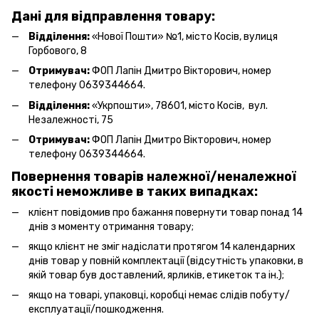
Дані для відправлення товару:
Відділення:
«Нової Пошти» №1, місто Косів, вулиця
Горбового, 8
Отримувач:
ФОП Лапін Дмитро Вікторович, номер
телефону 0639344664.
Відділення:
«Укрпошти», 78601, місто Косів, вул.
Незалежності, 75
Отримувач:
ФОП Лапін Дмитро Вікторович, номер
телефону 0639344664.
Повернення товарів належної/неналежної
якості неможливе в таких випадках:
клієнт повідомив про бажання повернути товар понад 14
днів з моменту отримання товару;
якщо клієнт не зміг надіслати протягом 14 календарних
днів товар у повній комплектації (відсутність упаковки, в
якій товар був доставлений, ярликів, етикеток та ін.);
якщо на товарі, упаковці, коробці немає слідів побуту/
експлуатації/пошкодження.