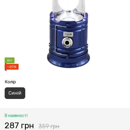
Хіт
−20%
Колір
Синій
В наявності
287 грн
359 грн