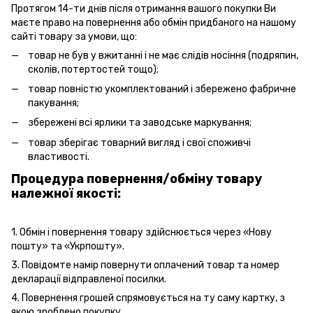
Протягом 14-ти днів після отримання вашого покупки Ви
маєте право на повернення або обмін придбаного на нашому
сайті товару за умови, що:
товар не був у вжитанні і не має слідів носіння (подряпин,
сколів, потертостей тощо);
товар повністю укомплектований і збережено фабричне
пакування;
збережені всі ярлики та заводське маркування;
товар зберігає товарний вигляд і свої споживчі
властивості.
Процедура повернення/обміну товару
належної якості:
1. Обмін і повернення товару здійснюється через «Нову
пошту» та «Укрпошту».
3. Повідомте намір повернути оплачений товар та номер
декларації відправленої посилки.
4. Повернення грошей спрямовується на ту саму картку, з
якою зроблено покупку.