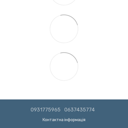
0931775965
0637435774
Контактна інформація