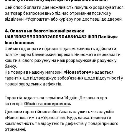
Цей спосіб оплати дає можливість покупцю розрахуватися
за товар безпосередньо під час отримання посилки у
відділенні «Укрпошта» або кур'єру при доставці до дверей.
4. Оплата на безготівковий рахунок
UA813052990000026009045510452 ФОП Палійчук
Іван Іванович
Цей метод оплати підходить дає можливість здійснити
платіж через банківський переказ. Ви можете переказати
кошти зі свого рахунку на наш розрахунковий рахунок у
банку.
На товари в нашому магазині
«Housstore»
надається
гарантія, що підтверджує зобов'язання щодо відсутності у
товарі заводських дефектів.
Гарантія надається терміном 14 днів. Детально про
категорії:
Обмін та повернення
.
Доказом гарантійних зобов'язань
служить чек
служби
«
Нової пошти
» та «Укрпошти». Будь ласка, перевірте
комплектність та відсутність дефектів у товарі при його
отриманні.