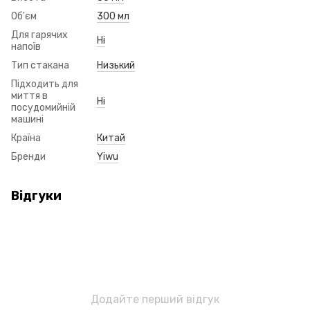
Об'єм
300 мл
Для гарячих
Ні
напоїв
Тип стакана
Низький
Підходить для
миття в
Ні
посудомийній
машині
Країна
Китай
Бренди
Yiwu
Відгуки
Додайте перший відгук