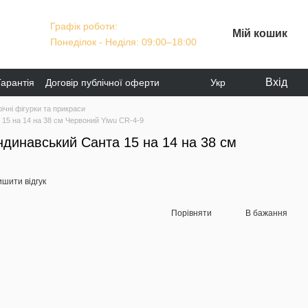
Графік роботи:
Мій кошик
Понеділок - Неділя: 09:00–18:00
Вхід
Гарантія
Договір публічної оферти
Укр
ічні фігурки та прикраси
 15 на 14 на 38 см Червоний Yiwu CR-4-9
ндинавський Санта 15 на 14 на 38 см
шити відгук
Порівняти
В бажання