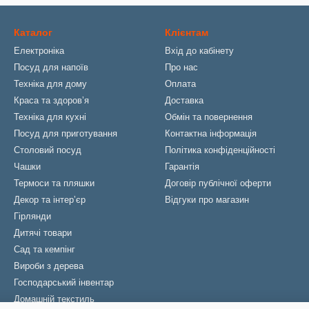
Каталог
Клієнтам
Електроніка
Вхід до кабінету
Посуд для напоїв
Про нас
Техніка для дому
Оплата
Краса та здоровʼя
Доставка
Техніка для кухні
Обмін та повернення
Посуд для приготування
Контактна інформація
Столовий посуд
Політика конфіденційності
Чашки
Гарантія
Термоси та пляшки
Договір публічної оферти
Декор та інтерʼєр
Відгуки про магазин
Гірлянди
Дитячі товари
Сад та кемпінг
Вироби з дерева
Господарський інвентар
Домашній текстиль