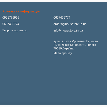
Контактна інформація
0931775965
0637435774
0637435774
orders@housstore.in.ua
info@housstore.in.ua
Зворотній дзвінок
вулиця Шота Руставелі 22, місто
Львів, Львівська область, Індекс
79019, Україна
Мапа проїзду