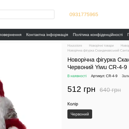
0931775965
 повернення
Контактна інформація
Політика конфіденційності
Housstore
Новорічні товари
Новор
Новорічна фігурка Скандинавський Санта
Новорічна фігурка Ска
Червоний Yiwu CR-4-9
В наявності
Артикул: CR-4-9
Зали
512 грн
640 грн
Колір
Червоний