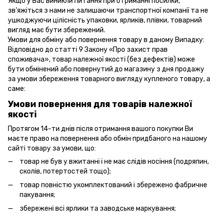
Якщо у Вас виникли питання при отриманні посилки,
зв'яжіться з нами не залишаючи транспортної компанії та не
ушкоджуючи цілісність упаковки, ярликів, плівки, товарний
вигляд має бути збережений.
Умови для обміну або повернення товару в даному Випадку:
Відповідно до статті 9 Закону «Про захист прав
споживача», товар належної якості (без дефектів) може
бути обмінений або повернутий до магазину з дня продажу
за умови збереження товарного вигляду купленого товару, а
саме:
Умови повернення для товарів належної
якості
Протягом 14-ти днів після отримання вашого покупки Ви
маєте право на повернення або обмін придбаного на нашому
сайті товару за умови, що:
товар не був у вжитанні і не має слідів носіння (подряпин,
сколів, потертостей тощо);
товар повністю укомплектований і збережено фабричне
пакування;
збережені всі ярлики та заводське маркування;