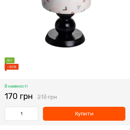
Хіт
−20%
В наявності
170 грн
213 грн
Купити