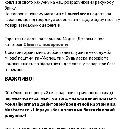
кошти зі свого рахунку на наш розрахунковий рахунок у
банку.
На товари в нашому магазині
«Housstore»
надається
гарантія, що підтверджує зобов'язання щодо відсутності у
товарі заводських дефектів.
Гарантія надається терміном 14 днів. Детально про
категорії:
Обмін та повернення
.
Доказом гарантійних зобов'язань
служить чек
служби
«
Нової пошти
» та «Укрпошти». Будь ласка, перевірте
комплектність та відсутність дефектів у товарі при його
отриманні.
ВАЖЛИВО!
Обов'язково перевіряйте товар при отриманні на складі
перевізника незалежно від того,
«накладений платіж»
,
«онлайн оплата дебитовой/кредитной картой Visa,
Mastercard - Liqpay»
або
»оплата на безготівковий
рахунок»!