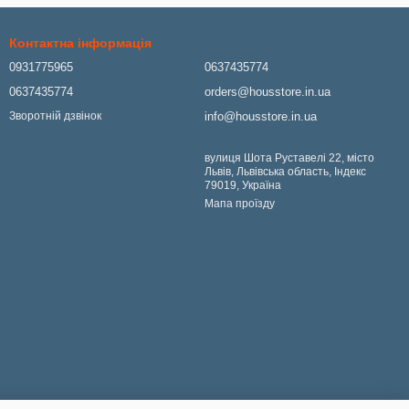
Контактна інформація
0931775965
0637435774
0637435774
orders@housstore.in.ua
info@housstore.in.ua
Зворотній дзвінок
вулиця Шота Руставелі 22, місто
Львів, Львівська область, Індекс
79019, Україна
Мапа проїзду