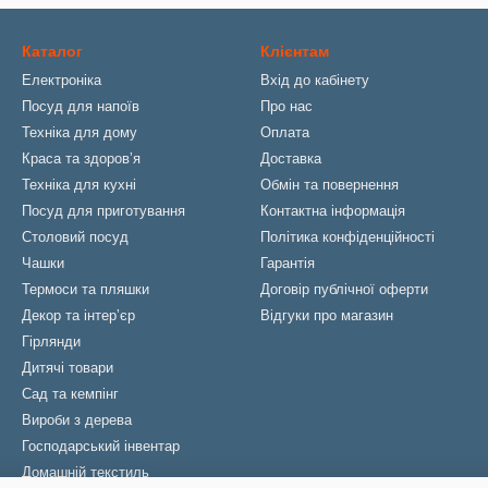
Каталог
Клієнтам
Електроніка
Вхід до кабінету
Посуд для напоїв
Про нас
Техніка для дому
Оплата
Краса та здоровʼя
Доставка
Техніка для кухні
Обмін та повернення
Посуд для приготування
Контактна інформація
Столовий посуд
Політика конфіденційності
Чашки
Гарантія
Термоси та пляшки
Договір публічної оферти
Декор та інтерʼєр
Відгуки про магазин
Гірлянди
Дитячі товари
Сад та кемпінг
Вироби з дерева
Господарський інвентар
Домашній текстиль