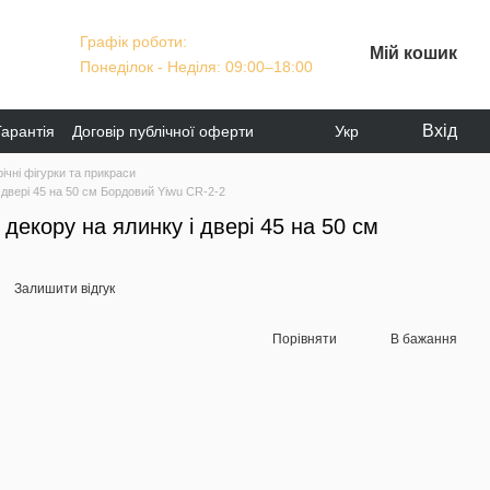
Графік роботи:
Мій кошик
Понеділок - Неділя: 09:00–18:00
Вхід
Гарантія
Договір публічної оферти
Укр
ічні фігурки та прикраси
 двері 45 на 50 см Бордовий Yiwu CR-2-2
декору на ялинку і двері 45 на 50 см
Залишити відгук
Порівняти
В бажання