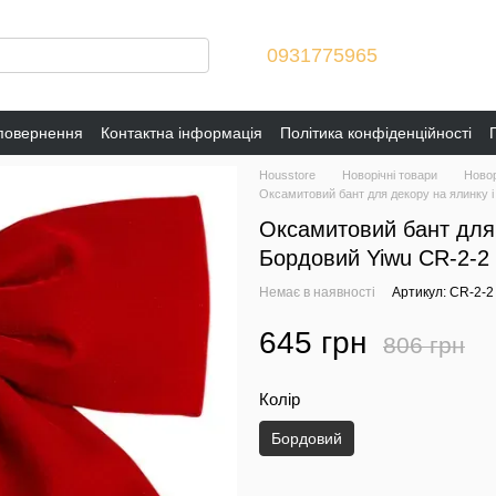
0931775965
 повернення
Контактна інформація
Політика конфіденційності
Housstore
Новорічні товари
Новор
Оксамитовий бант для декору на ялинку і
Оксамитовий бант для 
Бордовий Yiwu CR-2-2
Немає в наявності
Артикул: CR-2-2
645 грн
806 грн
Колір
Бордовий