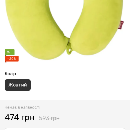
Хіт
−20%
Колір
Жовтий
Немає в наявності
474 грн
593 грн