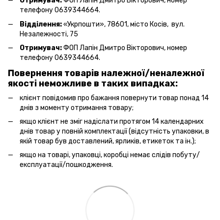
Отримувач:
ФОП Лапін Дмитро Вікторович, номер
телефону 0639344664.
Відділення:
«Укрпошти», 78601, місто Косів, вул.
Незалежності, 75
Отримувач:
ФОП Лапін Дмитро Вікторович, номер
телефону 0639344664.
Повернення товарів належної/неналежної
якості неможливе в таких випадках:
клієнт повідомив про бажання повернути товар понад 14
днів з моменту отримання товару;
якщо клієнт не зміг надіслати протягом 14 календарних
днів товар у повній комплектації (відсутність упаковки, в
якій товар був доставлений, ярликів, етикеток та ін.);
якщо на товарі, упаковці, коробці немає слідів побуту/
експлуатації/пошкодження.