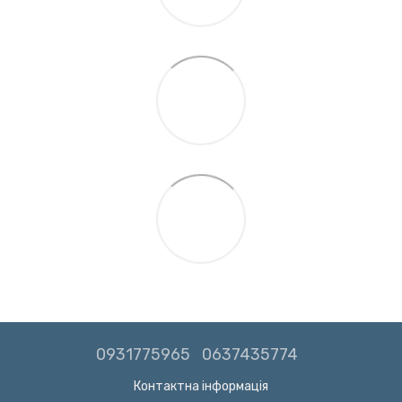
0931775965
0637435774
Контактна інформація