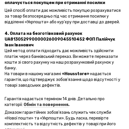
оплачується покупцем при отриманні посилки
Цей спосіб оплати дає можливість покупцю розрахуватися
за товар безпосередньо під час отримання посилки у
відділенні «Укрпошта» або кур'єру при доставці до дверей.
4. Оплата на безготівковий рахунок
UA813052990000026009045510452 ФОП Палійчук
Іван Іванович
Цей метод оплати підходить дає можливість здійснити
платіж через банківський переказ. Ви можете переказати
кошти зі свого рахунку на наш розрахунковий рахунок у
банку.
На товари в нашому магазині
«Housstore»
надається
гарантія, що підтверджує зобов'язання щодо відсутності у
товарі заводських дефектів.
Гарантія надається терміном 14 днів. Детально про
категорії:
Обмін та повернення
.
Доказом гарантійних зобов'язань
служить чек
служби
«
Нової пошти
» та «Укрпошти». Будь ласка, перевірте
комплектність та відсутність дефектів у товарі при його