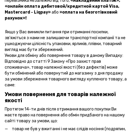
перевізника незалежно від того,
«накладений платіж»
,
«онлайн оплата дебитовой/кредитной картой Visa,
Mastercard - Liqpay»
або
»оплата на безготівковий
рахунок»!
Якщо у Вас виникли питання при отриманні посилки,
зв'яжіться з нами не залишаючи транспортної компанії та не
ушкоджуючи цілісність упаковки, ярликів, плівки, товарний
вигляд має бути збережений.
Умови для обміну або повернення товару в даному Випадку:
Відповідно до статті 9 Закону «Про захист прав
споживача», товар належної якості (без дефектів) може
бути обмінений або повернутий до магазину з дня продажу
за умови збереження товарного вигляду купленого товару, а
саме:
Умови повернення для товарів належної
якості
Протягом 14-ти днів після отримання вашого покупки Ви
маєте право на повернення або обмін придбаного на нашому
сайті товару за умови, що:
товар не був у вжитанні і не має слідів носіння (подряпин,