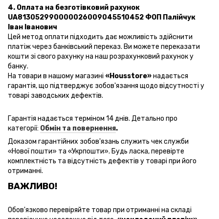
4. Оплата на безготівковий рахунок
UA813052990000026009045510452 ФОП Палійчук
Іван Іванович
Цей метод оплати підходить дає можливість здійснити
платіж через банківський переказ. Ви можете переказати
кошти зі свого рахунку на наш розрахунковий рахунок у
банку.
На товари в нашому магазині
«Housstore»
надається
гарантія, що підтверджує зобов'язання щодо відсутності у
товарі заводських дефектів.
Гарантія надається терміном 14 днів. Детально про
категорії:
Обмін та повернення
.
Доказом гарантійних зобов'язань
служить чек
служби
«
Нової пошти
» та «Укрпошти». Будь ласка, перевірте
комплектність та відсутність дефектів у товарі при його
отриманні.
ВАЖЛИВО!
Обов'язково перевіряйте товар при отриманні на складі