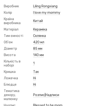
Виробник
Liling Rongxiang
Колір
I love my mommy
Країна
Китай
виробника
Матеріал
Кераміка
Тим ємності
Склянка
Об'єм
420 мл
Діаметр
85 мм
Висота
140 мм
Кількість в
1
наборі
Кришка
Так
Ложечка
Ні
Блюдце
Ні
Тематика
декору,
Розпис|Надписи
малюнку
Надпис
Blessed to be mom