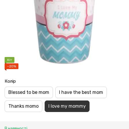
Хіт
−20%
Колір
Blessed to be mom
I have the best mom
Thanks momo
I love my mommy
В наявності