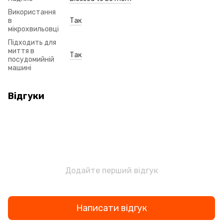
Використання
в
Так
мікрохвильовці
Підходить для
миття в
Так
посудомийній
машині
Відгуки
Додайте перший відгук
Написати відгук