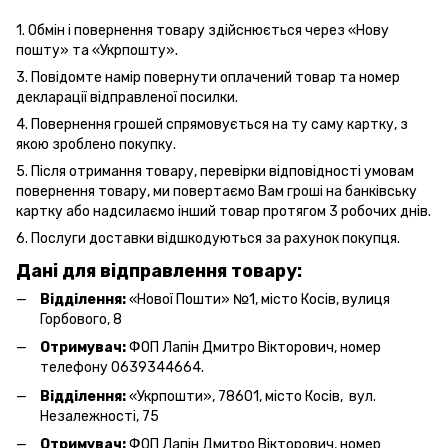
1. Обмін і повернення товару здійснюється через «Нову
пошту» та «Укрпошту».
3. Повідомте намір повернути оплачений товар та номер
декларації відправленої посилки.
4. Повернення грошей спрямовується на ту саму картку, з
якою зроблено покупку.
5. Після отримання товару, перевірки відповідності умовам
повернення товару, ми повертаємо Вам гроші на банківську
картку або надсилаємо інший товар протягом 3 робочих днів.
6. Послуги
доставки
відшкодуються за рахунок покупця.
Дані для відправлення товару:
Відділення:
«Нової Пошти» №1, місто Косів, вулиця
Горбового, 8
Отримувач:
ФОП Лапін Дмитро Вікторович, номер
телефону 0639344664.
Відділення:
«Укрпошти», 78601, місто Косів, вул.
Незалежності, 75
Отримувач:
ФОП Лапін Дмитро Вікторович, номер