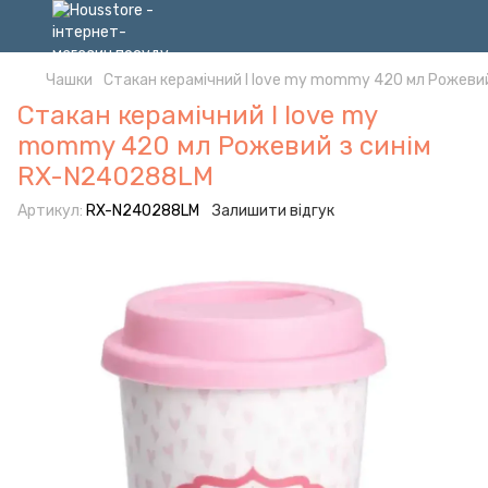
Чашки
Стакан керамічний I love my mommy 420 мл Рожеви
Стакан керамічний I love my
mommy 420 мл Рожевий з синім
RX-N240288LM
Артикул:
RX-N240288LM
Залишити відгук