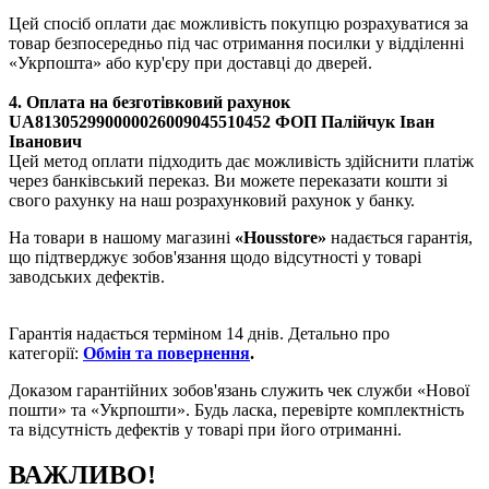
Цей спосіб оплати дає можливість покупцю розрахуватися за
товар безпосередньо під час отримання посилки у відділенні
«Укрпошта» або кур'єру при доставці до дверей.
4. Оплата на безготівковий рахунок
UA813052990000026009045510452 ФОП Палійчук Іван
Іванович
Цей метод оплати підходить дає можливість здійснити платіж
через банківський переказ. Ви можете переказати кошти зі
свого рахунку на наш розрахунковий рахунок у банку.
На товари в нашому магазині
«Housstore»
надається гарантія,
що підтверджує зобов'язання щодо відсутності у товарі
заводських дефектів.
Гарантія надається терміном 14 днів. Детально про
категорії:
Обмін та повернення
.
Доказом гарантійних зобов'язань
служить чек
служби «
Нової
пошти
» та «Укрпошти». Будь ласка, перевірте комплектність
та відсутність дефектів у товарі при його отриманні.
ВАЖЛИВО!